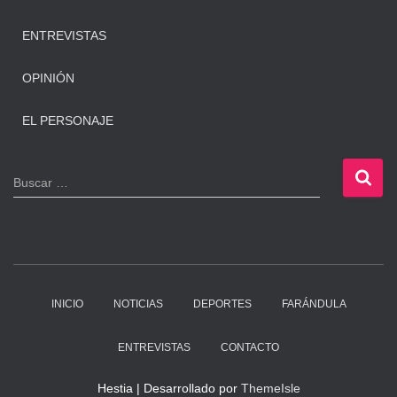
ENTREVISTAS
OPINIÓN
EL PERSONAJE
B
Buscar …
u
s
c
a
r
:
INICIO
NOTICIAS
DEPORTES
FARÁNDULA
ENTREVISTAS
CONTACTO
Hestia | Desarrollado por
ThemeIsle