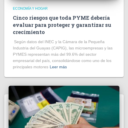
ECONOMÍA Y HOGAR
Cinco riesgos que toda PYME debería
evaluar para proteger y garantizar su
crecimiento
Según datos del INEC y la Cámara de la Pequeña
Industria del Guayas (CAPIG), las microempresas y las
PYMES representan más del 99.6% del sector
empresarial del país, consolidándose como uno de los
principales motores
Leer más