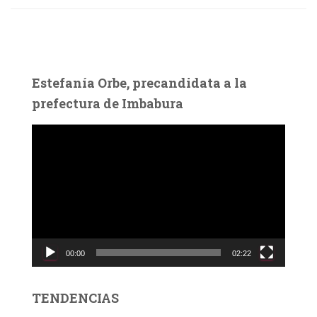
Estefanía Orbe, precandidata a la
prefectura de Imbabura
R
e
p
r
o
d
u
c
00:00
02:22
t
o
r
TENDENCIAS
d