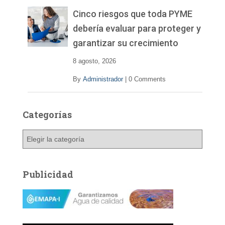
e
v
Cinco riesgos que toda PYME
í
debería evaluar para proteger y
d
garantizar su crecimiento
e
o
8 agosto, 2026
By
Administrador
|
0 Comments
Categorías
C
a
t
e
Publicidad
g
o
r
í
a