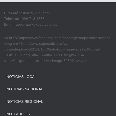
Dirección:
Ibarra - Ecuador
Teléfono:
099 718 4835
Email:
gerencia@expectativa.ec
<a href=”https://www.facebook.com/hashtag/emapasomostodos>
<img src=”http://www.expectativa.ec/wp-
content/uploads/2021/10/WhatsApp-Image-2021-10-08-at-
10.45.12-8.jpeg” alt=”” width=”1280″ height=”164″
class=”alignnone size-full wp-image-32500″ /></a>
NOTICIAS LOCAL
NOTICIAS NACIONAL
NOTICIAS REGIONAL
NOTI AUDIOS