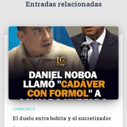
e
Entradas relacionadas
o
LA MACHACA
El duelo entre bobita y el sucretizador