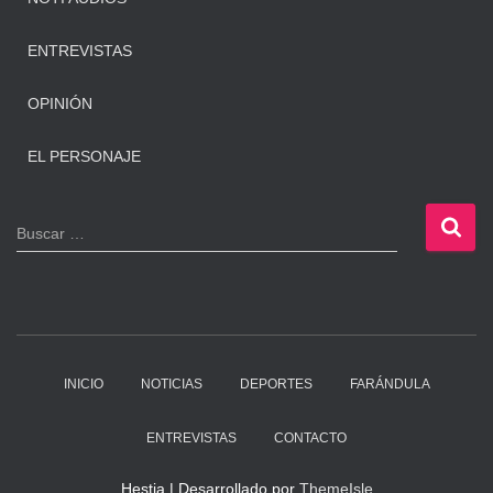
ENTREVISTAS
OPINIÓN
EL PERSONAJE
B
Buscar …
u
s
c
a
r
:
INICIO
NOTICIAS
DEPORTES
FARÁNDULA
ENTREVISTAS
CONTACTO
Hestia | Desarrollado por
ThemeIsle