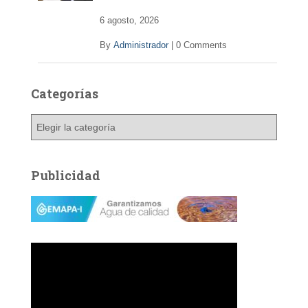
6 agosto, 2026
By
Administrador
|
0 Comments
Categorías
C
a
t
e
Publicidad
g
o
r
í
a
s