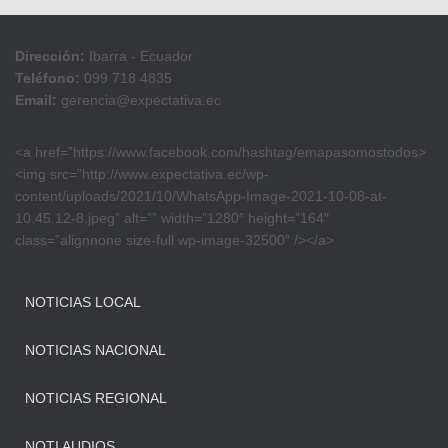
Dirección:
Ibarra - Ecuador
Teléfono:
099 718 4835
Email:
gerencia@expectativa.ec
<a href=”https://www.facebook.com/hashtag/emapasomostodos>
<img src=”http://www.expectativa.ec/wp-
content/uploads/2021/10/WhatsApp-Image-2021-10-08-at-
10.45.12-8.jpeg” alt=”” width=”1280″ height=”164″
class=”alignnone size-full wp-image-32500″ /></a>
NOTICIAS LOCAL
NOTICIAS NACIONAL
NOTICIAS REGIONAL
NOTI AUDIOS