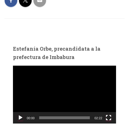
Estefanía Orbe, precandidata a la
prefectura de Imbabura
R
e
p
r
o
d
u
c
00:00
02:22
t
o