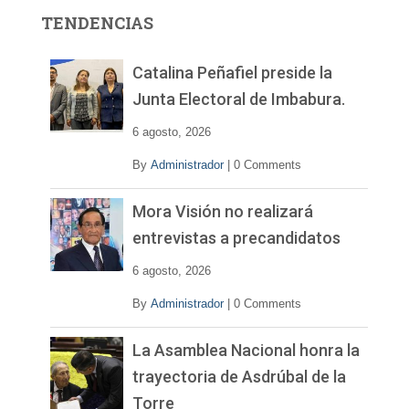
r
TENDENCIAS
d
e
v
Catalina Peñafiel preside la
í
Junta Electoral de Imbabura.
d
e
6 agosto, 2026
o
By
Administrador
|
0 Comments
Mora Visión no realizará
entrevistas a precandidatos
6 agosto, 2026
By
Administrador
|
0 Comments
La Asamblea Nacional honra la
trayectoria de Asdrúbal de la
Torre