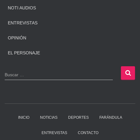
NOTI AUDIOS
ENTREVISTAS
OPINIÓN
EL PERSONAJE
B
Buscar …
u
s
c
a
r
:
INICIO
NOTICIAS
DEPORTES
FARÁNDULA
ENTREVISTAS
CONTACTO