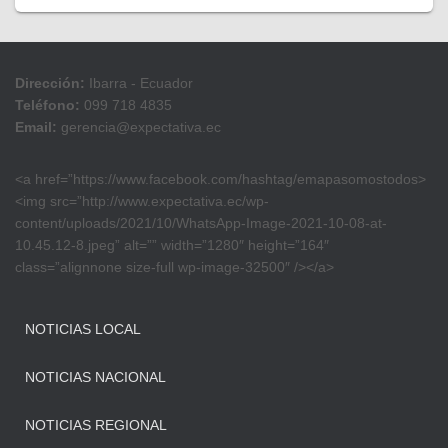
Dirección:
Ibarra - Ecuador
Teléfono:
099 718 4835
Email:
gerencia@expectativa.ec
<a href=”https://www.facebook.com/hashtag/emapasomostodos>
<img src=”http://www.expectativa.ec/wp-
content/uploads/2021/10/WhatsApp-Image-2021-10-08-at-
10.45.12-8.jpeg” alt=”” width=”1280″ height=”164″
class=”alignnone size-full wp-image-32500″ /></a>
NOTICIAS LOCAL
NOTICIAS NACIONAL
NOTICIAS REGIONAL