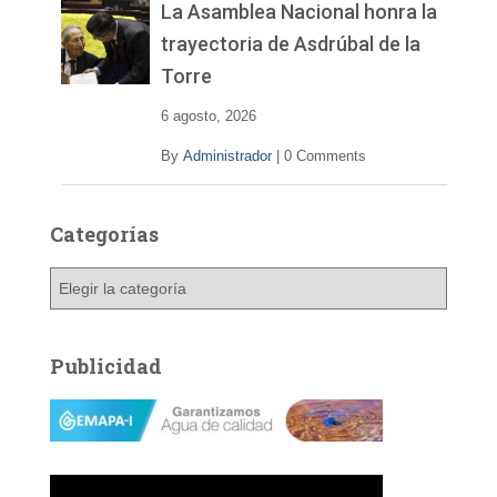
La Asamblea Nacional honra la
trayectoria de Asdrúbal de la
Torre
6 agosto, 2026
By
Administrador
|
0 Comments
Categorías
C
a
t
e
Publicidad
g
o
r
í
a