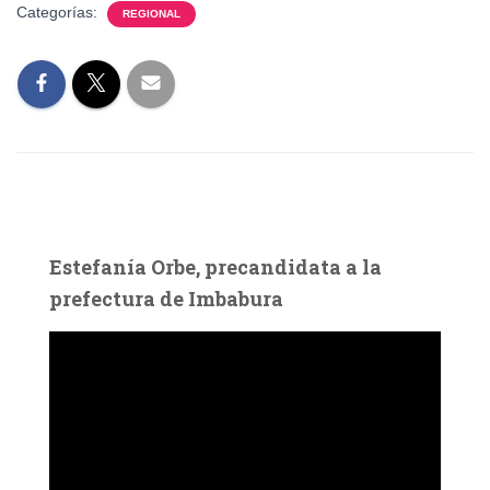
Categorías:
REGIONAL
Estefanía Orbe, precandidata a la
prefectura de Imbabura
R
e
p
r
o
d
u