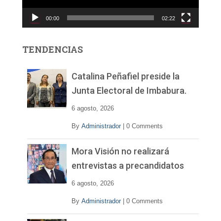
c
00:00
02:22
t
o
r
TENDENCIAS
d
e
v
Catalina Peñafiel preside la
í
Junta Electoral de Imbabura.
d
e
6 agosto, 2026
o
By
Administrador
|
0 Comments
Mora Visión no realizará
entrevistas a precandidatos
6 agosto, 2026
By
Administrador
|
0 Comments