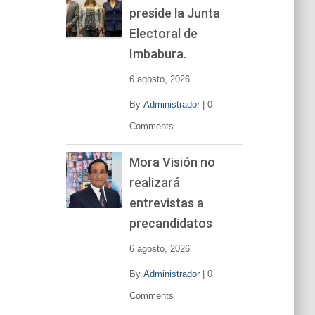
preside la Junta
e
v
Electoral de
í
Imbabura.
d
e
6 agosto, 2026
o
By
Administrador
|
0
Comments
Mora Visión no
realizará
entrevistas a
precandidatos
6 agosto, 2026
By
Administrador
|
0
Comments