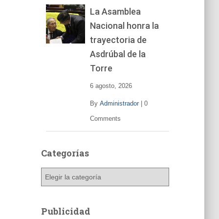
La Asamblea
Nacional honra la
trayectoria de
Asdrúbal de la
Torre
6 agosto, 2026
By
Administrador
|
0
Comments
Categorías
C
a
t
e
Publicidad
g