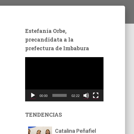
Estefanía Orbe,
precandidata a la
prefectura de Imbabura
R
e
p
r
o
d
00:00
02:22
u
c
t
TENDENCIAS
o
r
Catalina Peñafiel
d