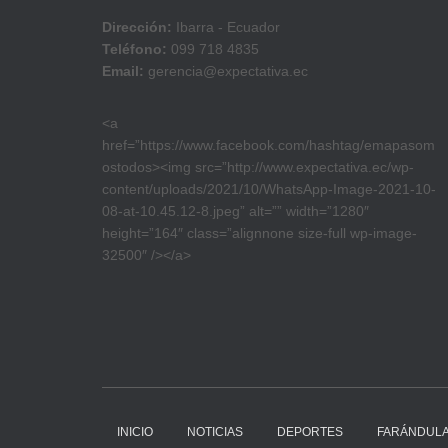
Dirección:
Ibarra - Ecuador
Teléfono:
099 718 4835
Email:
gerencia@expectativa.ec
<a
href=”https://www.facebook.com/hashtag/emapasom
ostodos><img src=”http://www.expectativa.ec/wp-
content/uploads/2021/10/WhatsApp-Image-2021-10-
08-at-10.45.12-8.jpeg” alt=”” width=”1280″
height=”164″ class=”alignnone size-full wp-image-
32500″ /></a>
INICIO
NOTICIAS
DEPORTES
FARÁNDUL