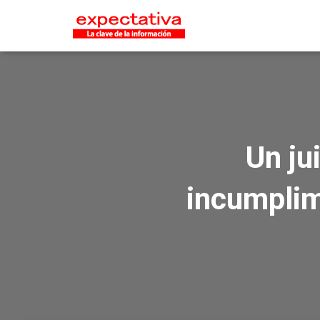
Un ju
incumplim