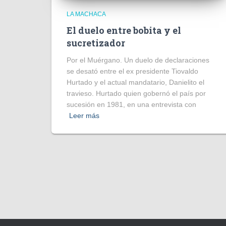
LA MACHACA
El duelo entre bobita y el
sucretizador
Por el Muérgano. Un duelo de declaraciones
se desató entre el ex presidente Tiovaldo
Hurtado y el actual mandatario, Danielito el
travieso. Hurtado quien gobernó el país por
sucesión en 1981, en una entrevista con
Leer más