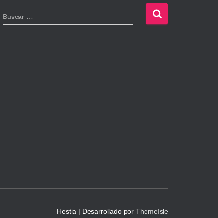
B
Buscar …
u
s
c
a
r
:
Hestia | Desarrollado por
ThemeIsle