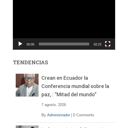
e
p
r
o
d
u
c
00:00
02:22
t
o
r
TENDENCIAS
d
e
v
Crean en Ecuador la
í
Conferencia mundial sobre la
d
paz, : “Mitad del mundo”
e
o
7 agosto, 2026
By
Administrador
|
0 Comments