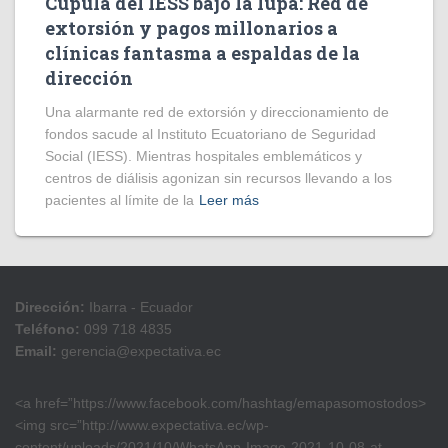
Cúpula del IESS bajo la lupa: Red de
extorsión y pagos millonarios a
clínicas fantasma a espaldas de la
dirección
​Una alarmante red de extorsión y direccionamiento de
fondos sacude al Instituto Ecuatoriano de Seguridad
Social (IESS). Mientras hospitales emblemáticos y
centros de diálisis agonizan sin recursos llevando a los
pacientes al límite de la
Leer más
Dirección:
Ibarra - Ecuador
Teléfono:
099 718 4835
Email:
gerencia@expectativa.ec
<a href=”https://www.facebook.com/hashtag/emapasomostodos>
<img src=”http://www.expectativa.ec/wp-
content/uploads/2021/10/WhatsApp-Image-2021-10-08-at-