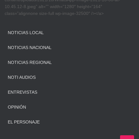
10.45.12-8.jpeg” alt=”” width=”1280″ height=”164″
class=”alignnone size-full wp-image-32500″ /></a>
NOTICIAS LOCAL
NOTICIAS NACIONAL
NOTICIAS REGIONAL
NOTI AUDIOS
ENTREVISTAS
OPINIÓN
EL PERSONAJE