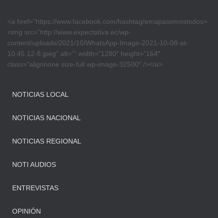
<a href=”https://www.facebook.com/hashtag/emapasomostodos>
<img src=”http://www.expectativa.ec/wp-
content/uploads/2021/10/WhatsApp-Image-2021-10-08-at-
10.45.12-8.jpeg” alt=”” width=”1280″ height=”164″
class=”alignnone size-full wp-image-32500″ /></a>
NOTICIAS LOCAL
NOTICIAS NACIONAL
NOTICIAS REGIONAL
NOTI AUDIOS
ENTREVISTAS
OPINIÓN