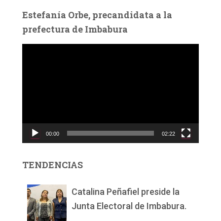
Estefanía Orbe, precandidata a la
prefectura de Imbabura
R
e
p
r
o
d
u
c
00:00
02:22
t
o
r
TENDENCIAS
d
e
v
Catalina Peñafiel preside la
í
Junta Electoral de Imbabura.
d