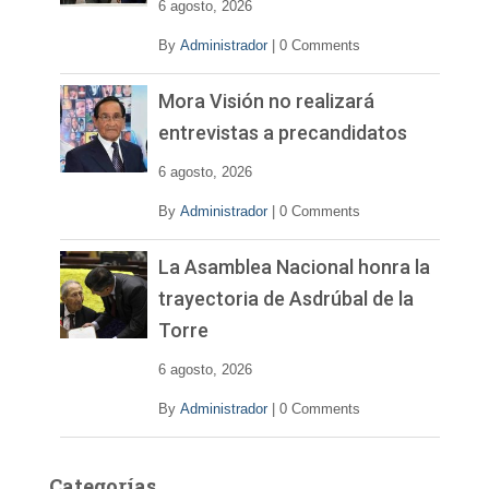
e
6 agosto, 2026
o
By
Administrador
|
0 Comments
Mora Visión no realizará
entrevistas a precandidatos
6 agosto, 2026
By
Administrador
|
0 Comments
La Asamblea Nacional honra la
trayectoria de Asdrúbal de la
Torre
6 agosto, 2026
By
Administrador
|
0 Comments
Categorías