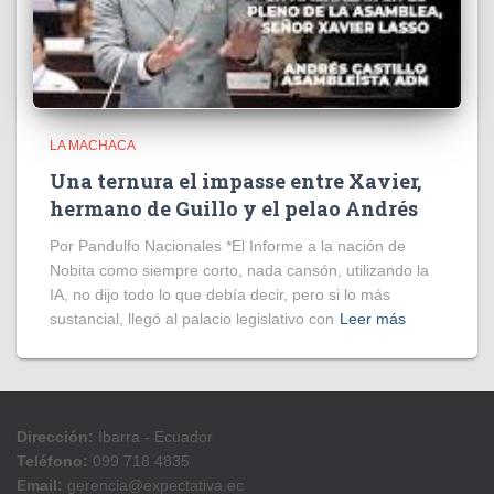
LA MACHACA
Una ternura el impasse entre Xavier,
hermano de Guillo y el pelao Andrés
Por Pandulfo Nacionales *El Informe a la nación de
Nobita como siempre corto, nada cansón, utilizando la
IA, no dijo todo lo que debía decir, pero si lo más
sustancial, llegó al palacio legislativo con
Leer más
Dirección:
Ibarra - Ecuador
Teléfono:
099 718 4835
Email:
gerencia@expectativa.ec