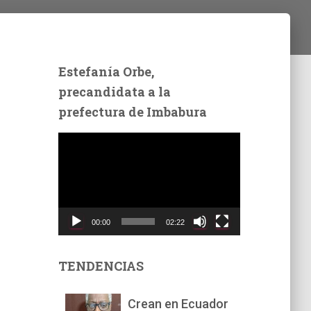
Estefanía Orbe,
precandidata a la
prefectura de Imbabura
R
e
p
r
o
d
00:00
02:22
u
c
t
TENDENCIAS
o
r
Crean en Ecuador
d