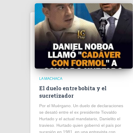
LA MACHACA
El duelo entre bobita y el
sucretizador
Por el Muérgano. Un duelo de declaraciones
se desató entre el ex presidente Tiovaldo
Hurtado y el actual mandatario, Danielito el
travieso. Hurtado quien gobernó el país por
sucesión en 1981, en una entrevista con