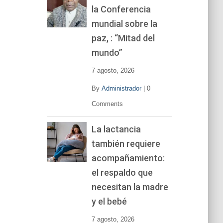
la Conferencia
e
v
mundial sobre la
í
paz, : “Mitad del
d
mundo”
e
o
7 agosto, 2026
By
Administrador
|
0
Comments
La lactancia
también requiere
acompañamiento:
el respaldo que
necesitan la madre
y el bebé
7 agosto, 2026