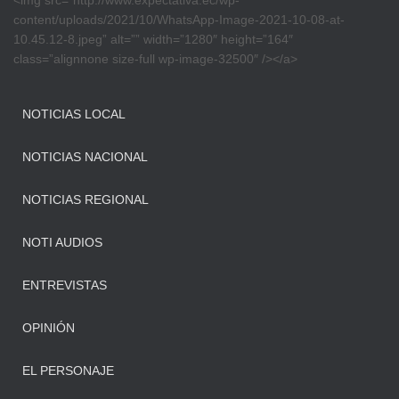
<img src=”http://www.expectativa.ec/wp-
content/uploads/2021/10/WhatsApp-Image-2021-10-08-at-
10.45.12-8.jpeg” alt=”” width=”1280″ height=”164″
class=”alignnone size-full wp-image-32500″ /></a>
NOTICIAS LOCAL
NOTICIAS NACIONAL
NOTICIAS REGIONAL
NOTI AUDIOS
ENTREVISTAS
OPINIÓN
EL PERSONAJE