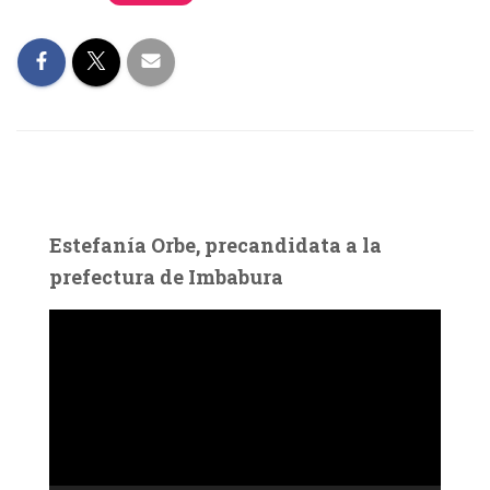
Estefanía Orbe, precandidata a la
prefectura de Imbabura
R
e
p
r
o
d
u
c