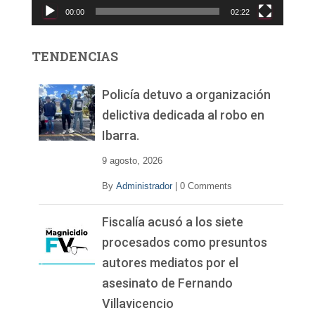
00:00
02:22
t
o
r
TENDENCIAS
d
e
v
Policía detuvo a organización
í
delictiva dedicada al robo en
d
Ibarra.
e
o
9 agosto, 2026
By
Administrador
|
0 Comments
Fiscalía acusó a los siete
procesados como presuntos
autores mediatos por el
asesinato de Fernando
Villavicencio