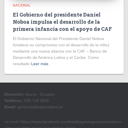
NACIONAL
El Gobierno del presidente Daniel
Noboa impulsa el desarrollo de la
primera infancia con el apoyo de CAF
El Gobierno Nacional del Presidente Daniel Noboa
fortalece su compromiso con el desarrollo de la niñez
mediante una nueva alianza con la CAF – Banco de
Desarrollo de América Latina y el Caribe. Como
resultado
Leer más
Dirección:
Ibarra - Ecuador
Teléfono:
099 718 4835
Email:
gerencia@expectativa.ec
<a href=”https://www.facebook.com/hashtag/emapasomostodos>