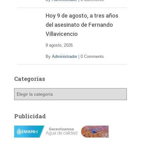
Hoy 9 de agosto, a tres años
del asesinato de Fernando
Villavicencio
9 agosto, 2026
By
Administrador
|
0 Comments
Categorías
C
a
t
e
Publicidad
g
o
r
í