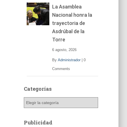
La Asamblea
Nacional honra la
trayectoria de
Asdrúbal de la
Torre
6 agosto, 2026
By
Administrador
|
0
Comments
Categorías
C
a
t
e
Publicidad
g