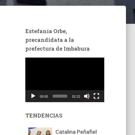
Estefanía Orbe,
precandidata a la
prefectura de Imbabura
R
e
p
r
o
d
00:00
02:22
u
c
t
TENDENCIAS
o
r
Catalina Peñafiel
d