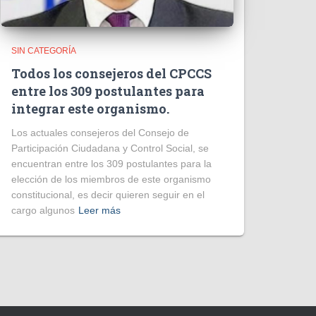
SIN CATEGORÍA
Todos los consejeros del CPCCS
entre los 309 postulantes para
integrar este organismo.
Los actuales consejeros del Consejo de
Participación Ciudadana y Control Social, se
encuentran entre los 309 postulantes para la
elección de los miembros de este organismo
constitucional, es decir quieren seguir en el
cargo algunos
Leer más