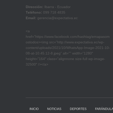
Dirección:
Ibarra - Ecuador
Teléfono:
099 718 4835
Email:
gerencia@expectativa.ec
<a
href=”https://www.facebook.com/hashtag/emapasom
ostodos><img src=”http://www.expectativa.ec/wp-
content/uploads/2021/10/WhatsApp-Image-2021-10-
08-at-10.45.12-8.jpeg” alt=”” width=”1280″
height=”164″ class=”alignnone size-full wp-image-
32500″ /></a>
INICIO
NOTICIAS
DEPORTES
FARÁNDUL