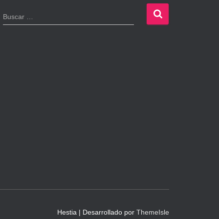
B
Buscar …
u
s
c
a
r
:
Hestia | Desarrollado por
ThemeIsle