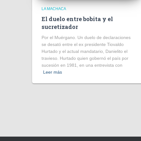
LA MACHACA
El duelo entre bobita y el
sucretizador
Por el Muérgano. Un duelo de declaraciones
se desató entre el ex presidente Tiovaldo
Hurtado y el actual mandatario, Danielito el
travieso. Hurtado quien gobernó el país por
sucesión en 1981, en una entrevista con
Leer más