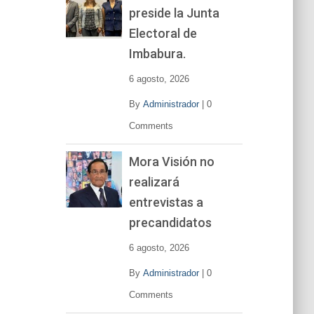
preside la Junta
e
v
Electoral de
í
Imbabura.
d
e
6 agosto, 2026
o
By
Administrador
|
0
Comments
Mora Visión no
realizará
entrevistas a
precandidatos
6 agosto, 2026
By
Administrador
|
0
Comments