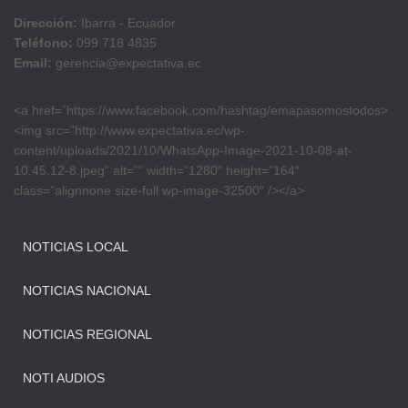
Dirección:
Ibarra - Ecuador
Teléfono:
099 718 4835
Email:
gerencia@expectativa.ec
<a href=”https://www.facebook.com/hashtag/emapasomostodos>
<img src=”http://www.expectativa.ec/wp-
content/uploads/2021/10/WhatsApp-Image-2021-10-08-at-
10.45.12-8.jpeg” alt=”” width=”1280″ height=”164″
class=”alignnone size-full wp-image-32500″ /></a>
NOTICIAS LOCAL
NOTICIAS NACIONAL
NOTICIAS REGIONAL
NOTI AUDIOS