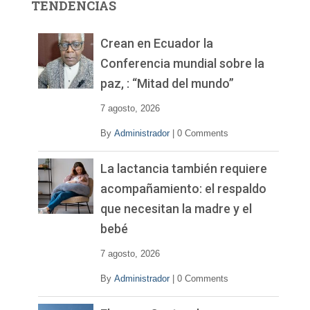
TENDENCIAS
d
e
v
Crean en Ecuador la
í
Conferencia mundial sobre la
d
paz, : “Mitad del mundo”
e
o
7 agosto, 2026
By
Administrador
|
0 Comments
La lactancia también requiere
acompañamiento: el respaldo
que necesitan la madre y el
bebé
7 agosto, 2026
By
Administrador
|
0 Comments