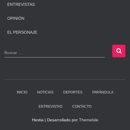
ENTREVISTAS
OPINIÓN
EL PERSONAJE
B
Buscar …
u
s
c
a
r
:
INICIO
NOTICIAS
DEPORTES
FARÁNDULA
ENTREVISTAS
CONTACTO
Hestia | Desarrollado por
ThemeIsle