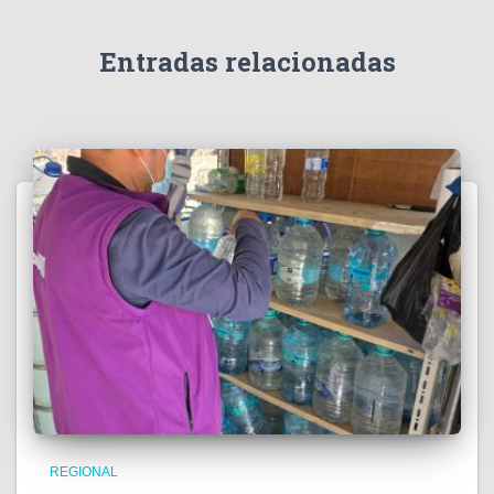
í
d
e
Entradas relacionadas
o
REGIONAL