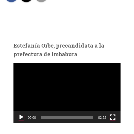
Estefanía Orbe, precandidata a la
prefectura de Imbabura
R
e
p
r
o
d
u
c
00:00
02:22
t
o
r