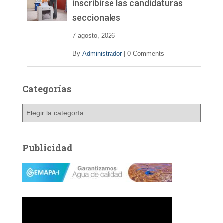
inscribirse las candidaturas
seccionales
7 agosto, 2026
By
Administrador
|
0 Comments
Categorías
C
a
t
e
Publicidad
g
o
r
í
a
s