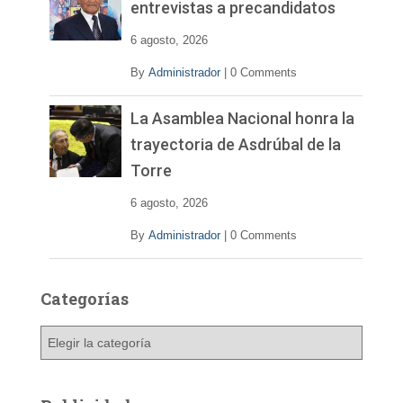
entrevistas a precandidatos
6 agosto, 2026
By
Administrador
|
0 Comments
La Asamblea Nacional honra la
trayectoria de Asdrúbal de la
Torre
6 agosto, 2026
By
Administrador
|
0 Comments
Categorías
C
a
t
e