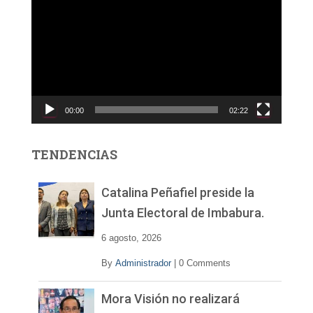
e
p
r
o
d
u
c
00:00
02:22
t
o
r
TENDENCIAS
d
e
v
Catalina Peñafiel preside la
í
Junta Electoral de Imbabura.
d
e
6 agosto, 2026
o
By
Administrador
|
0 Comments
Mora Visión no realizará