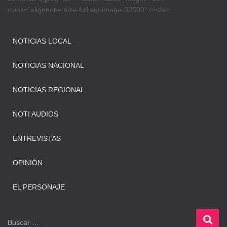
class=”alignnone size-full wp-image-32500″ /></a>
NOTICIAS LOCAL
NOTICIAS NACIONAL
NOTICIAS REGIONAL
NOTI AUDIOS
ENTREVISTAS
OPINIÓN
EL PERSONAJE
B
Buscar …