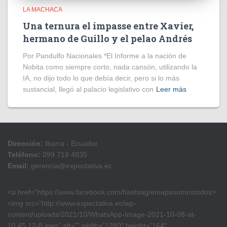
LA MACHACA
Una ternura el impasse entre Xavier,
hermano de Guillo y el pelao Andrés
Por Pandulfo Nacionales *El Informe a la nación de
Nobita como siempre corto, nada cansón, utilizando la
IA, no dijo todo lo que debía decir, pero si lo más
sustancial, llegó al palacio legislativo con
Leer más
Dirección:
Ibarra - Ecuador
Teléfono:
099 718 4835
Email:
gerencia@expectativa.ec
<a href=”https://www.facebook.com/hashtag/emapasomostodos>
<img src=”http://www.expectativa.ec/wp-
content/uploads/2021/10/WhatsApp-Image-2021-10-08-at-
10.45.12-8.jpeg” alt=”” width=”1280″ height=”164″