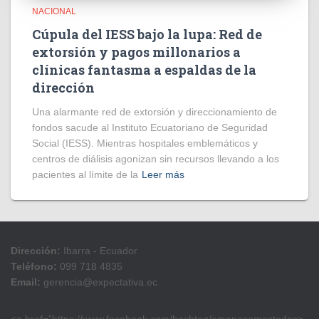
NACIONAL
Cúpula del IESS bajo la lupa: Red de
extorsión y pagos millonarios a
clínicas fantasma a espaldas de la
dirección
​Una alarmante red de extorsión y direccionamiento de
fondos sacude al Instituto Ecuatoriano de Seguridad
Social (IESS). Mientras hospitales emblemáticos y
centros de diálisis agonizan sin recursos llevando a los
pacientes al límite de la
Leer más
Dirección:
Ibarra - Ecuador
Teléfono:
099 718 4835
Email:
gerencia@expectativa.ec