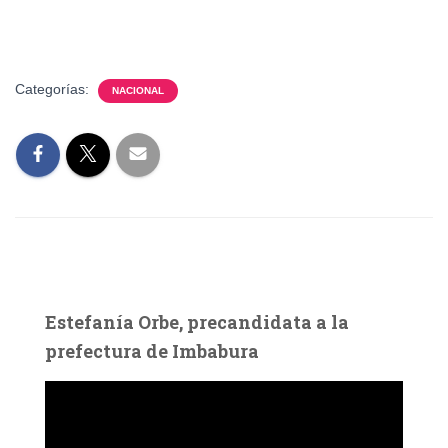
Categorías:
NACIONAL
Estefanía Orbe, precandidata a la
prefectura de Imbabura
R
e
p