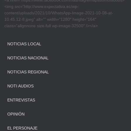
<a href=”https://www.facebook.com/hashtag/emapasomostodos>
<img src=”http://www.expectativa.ec/wp-
content/uploads/2021/10/WhatsApp-Image-2021-10-08-at-
10.45.12-8.jpeg” alt=”” width=”1280″ height=”164″
class=”alignnone size-full wp-image-32500″ /></a>
NOTICIAS LOCAL
NOTICIAS NACIONAL
NOTICIAS REGIONAL
NOTI AUDIOS
ENTREVISTAS
OPINIÓN
EL PERSONAJE