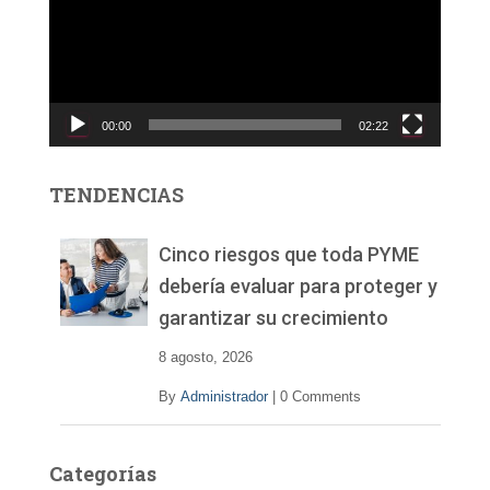
r
o
d
u
c
00:00
02:22
t
o
r
TENDENCIAS
d
e
v
Cinco riesgos que toda PYME
í
debería evaluar para proteger y
d
garantizar su crecimiento
e
o
8 agosto, 2026
By
Administrador
|
0 Comments
Categorías