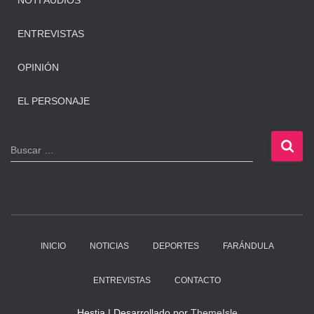
NOTI AUDIOS
ENTREVISTAS
OPINIÓN
EL PERSONAJE
B
Buscar …
u
s
c
a
r
:
INICIO
NOTICIAS
DEPORTES
FARÁNDULA
ENTREVISTAS
CONTACTO
Hestia | Desarrollado por
ThemeIsle