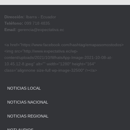
Dirección:
Ibarra - Ecuador
Teléfono:
099 718 4835
Email:
gerencia@expectativa.ec
<a href=”https://www.facebook.com/hashtag/emapasomostodos>
<img src=”http://www.expectativa.ec/wp-
content/uploads/2021/10/WhatsApp-Image-2021-10-08-at-
10.45.12-8.jpeg” alt=”” width=”1280″ height=”164″
class=”alignnone size-full wp-image-32500″ /></a>
NOTICIAS LOCAL
NOTICIAS NACIONAL
NOTICIAS REGIONAL