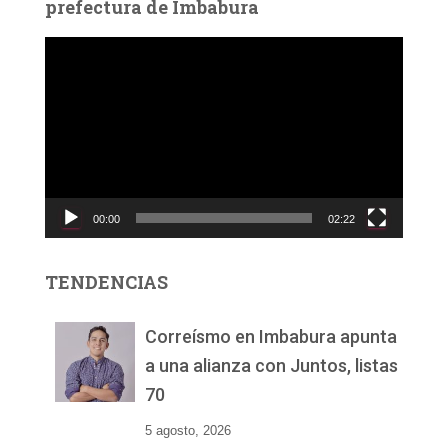
prefectura de Imbabura
R
e
p
r
o
d
u
c
00:00
02:22
t
o
r
TENDENCIAS
d
e
v
Correísmo en Imbabura apunta
í
a una alianza con Juntos, listas
d
70
e
o
5 agosto, 2026