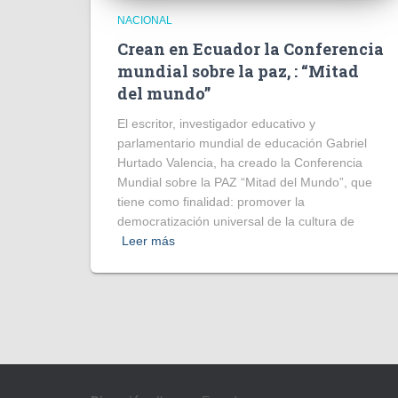
NACIONAL
Crean en Ecuador la Conferencia
mundial sobre la paz, : “Mitad
del mundo”
El escritor, investigador educativo y
parlamentario mundial de educación Gabriel
Hurtado Valencia, ha creado la Conferencia
Mundial sobre la PAZ “Mitad del Mundo”, que
tiene como finalidad: promover la
democratización universal de la cultura de
Leer más