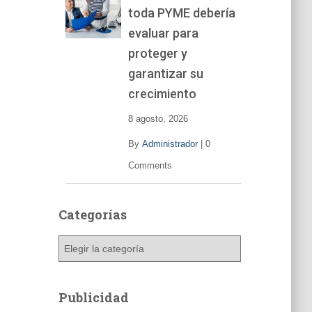
toda PYME debería
e
v
evaluar para
í
proteger y
d
garantizar su
e
o
crecimiento
8 agosto, 2026
By
Administrador
|
0
Comments
Categorías
C
a
t
e
Publicidad
g