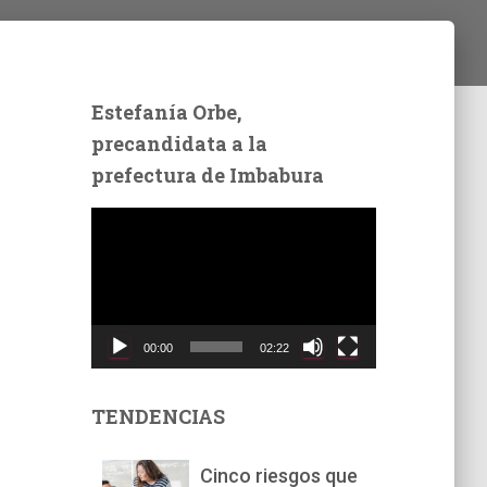
Estefanía Orbe,
precandidata a la
prefectura de Imbabura
R
e
p
r
o
d
00:00
02:22
u
c
t
TENDENCIAS
o
r
Cinco riesgos que
d