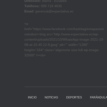
Dirección:
Ibarra - Ecuador
Teléfono:
099 718 4835
Email:
gerencia@expectativa.ec
<a
href=”https://www.facebook.com/hashtag/emapasom
ostodos><img src=”http://www.expectativa.ec/wp-
content/uploads/2021/10/WhatsApp-Image-2021-10-
08-at-10.45.12-8.jpeg” alt=”” width=”1280″
height=”164″ class=”alignnone size-full wp-image-
32500″ /></a>
INICIO
NOTICIAS
DEPORTES
FARÁNDUL