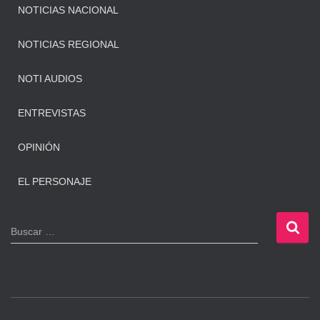
NOTICIAS NACIONAL
NOTICIAS REGIONAL
NOTI AUDIOS
ENTREVISTAS
OPINIÓN
EL PERSONAJE
B
Buscar …
u
s
c
a
r