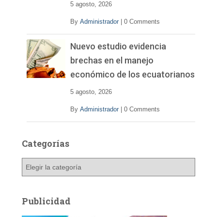
5 agosto, 2026
By
Administrador
|
0 Comments
Nuevo estudio evidencia
brechas en el manejo
económico de los ecuatorianos
5 agosto, 2026
By
Administrador
|
0 Comments
Categorías
C
a
t
e
Publicidad
g
o