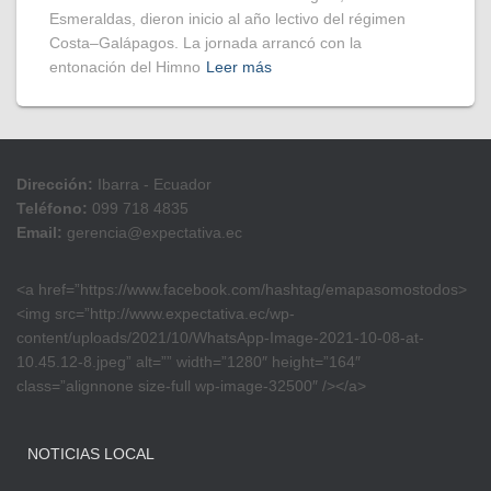
Esmeraldas, dieron inicio al año lectivo del régimen
Costa–Galápagos. La jornada arrancó con la
entonación del Himno
Leer más
Dirección:
Ibarra - Ecuador
Teléfono:
099 718 4835
Email:
gerencia@expectativa.ec
<a href=”https://www.facebook.com/hashtag/emapasomostodos>
<img src=”http://www.expectativa.ec/wp-
content/uploads/2021/10/WhatsApp-Image-2021-10-08-at-
10.45.12-8.jpeg” alt=”” width=”1280″ height=”164″
class=”alignnone size-full wp-image-32500″ /></a>
NOTICIAS LOCAL