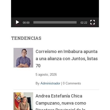
o
d
u
c
00:00
02:22
t
o
r
TENDENCIAS
d
e
v
Correísmo en Imbabura apunta
í
a una alianza con Juntos, listas
d
70
e
o
5 agosto, 2026
By
Administrador
|
0 Comments
Andrea Estefanía Chica
Campuzano, nueva como