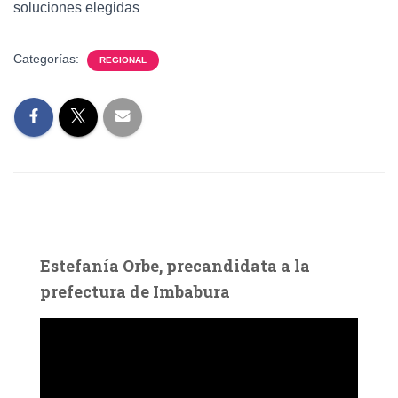
soluciones elegidas
Categorías:
REGIONAL
Estefanía Orbe, precandidata a la
prefectura de Imbabura
R
e
p
r