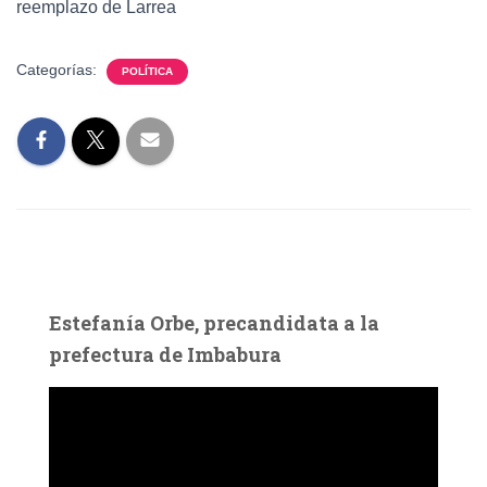
reemplazo de Larrea
Categorías:
POLÍTICA
Estefanía Orbe, precandidata a la
prefectura de Imbabura
R
e
p
r