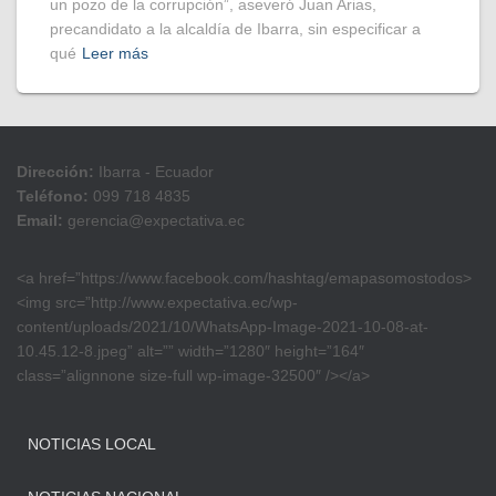
un pozo de la corrupción”, aseveró Juan Arias,
precandidato a la alcaldía de Ibarra, sin especificar a
qué
Leer más
Dirección:
Ibarra - Ecuador
Teléfono:
099 718 4835
Email:
gerencia@expectativa.ec
<a href=”https://www.facebook.com/hashtag/emapasomostodos>
<img src=”http://www.expectativa.ec/wp-
content/uploads/2021/10/WhatsApp-Image-2021-10-08-at-
10.45.12-8.jpeg” alt=”” width=”1280″ height=”164″
class=”alignnone size-full wp-image-32500″ /></a>
NOTICIAS LOCAL