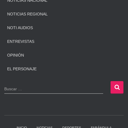
NOTICIAS NACIONAL
NOTICIAS REGIONAL
NOTI AUDIOS
ENTREVISTAS
OPINIÓN
EL PERSONAJE
B
Buscar …
u
s
c
a
r
: