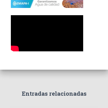
r
í
a
s
Entradas relacionadas