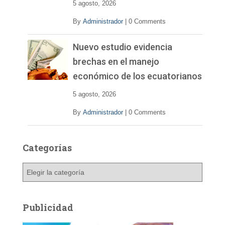
5 agosto, 2026
By
Administrador
|
0 Comments
Nuevo estudio evidencia
brechas en el manejo
económico de los ecuatorianos
5 agosto, 2026
By
Administrador
|
0 Comments
Categorías
C
a
t
e
Publicidad
g
o