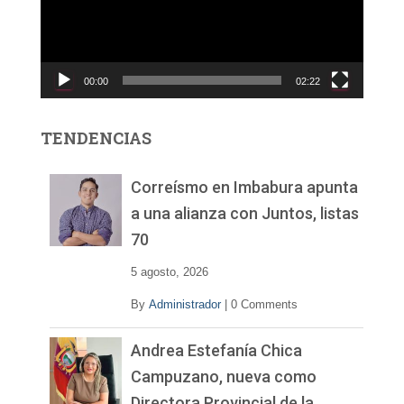
o
d
u
c
00:00
02:22
t
o
r
TENDENCIAS
d
e
v
Correísmo en Imbabura apunta
í
a una alianza con Juntos, listas
d
70
e
o
5 agosto, 2026
By
Administrador
|
0 Comments
Andrea Estefanía Chica
Campuzano, nueva como
Directora Provincial de la