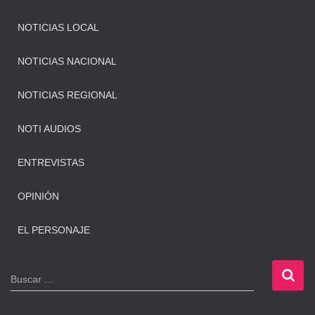
NOTICIAS LOCAL
NOTICIAS NACIONAL
NOTICIAS REGIONAL
NOTI AUDIOS
ENTREVISTAS
OPINIÓN
EL PERSONAJE
B
Buscar …
u
s