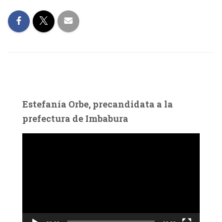
Estefanía Orbe, precandidata a la
prefectura de Imbabura
R
e
p
r
o
d
u
c