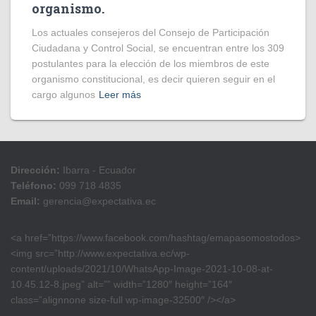
organismo.
Los actuales consejeros del Consejo de Participación
Ciudadana y Control Social, se encuentran entre los 309
postulantes para la elección de los miembros de este
organismo constitucional, es decir quieren seguir en el
cargo algunos
Leer más
Dirección:
Ibarra - Ecuador
Teléfono:
099 718 4835
Email:
gerencia@expectativa.ec
<a href=”https://www.facebook.com/hashtag/emapasomostodos>
<img src=”http://www.expectativa.ec/wp-
content/uploads/2021/10/WhatsApp-Image-2021-10-08-at-
10.45.12-8.jpeg” alt=”” width=”1280″ height=”164″
class=”alignnone size-full wp-image-32500″ /></a>