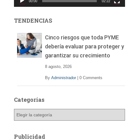
00:00
02:22
t
o
r
TENDENCIAS
d
e
v
Cinco riesgos que toda PYME
í
debería evaluar para proteger y
d
garantizar su crecimiento
e
o
8 agosto, 2026
By
Administrador
|
0 Comments
Categorías
C
a
t
e
Publicidad