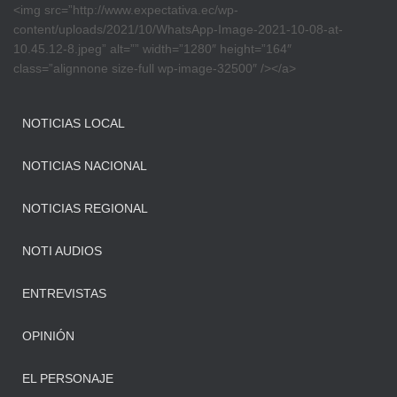
<img src=”http://www.expectativa.ec/wp-
content/uploads/2021/10/WhatsApp-Image-2021-10-08-at-
10.45.12-8.jpeg” alt=”” width=”1280″ height=”164″
class=”alignnone size-full wp-image-32500″ /></a>
NOTICIAS LOCAL
NOTICIAS NACIONAL
NOTICIAS REGIONAL
NOTI AUDIOS
ENTREVISTAS
OPINIÓN
EL PERSONAJE