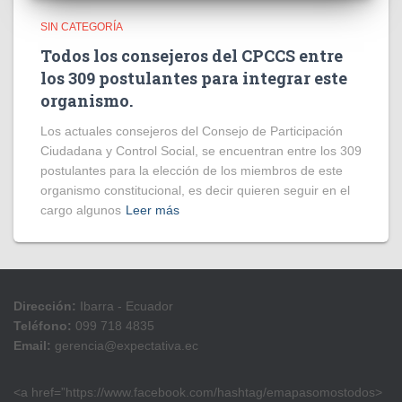
SIN CATEGORÍA
Todos los consejeros del CPCCS entre
los 309 postulantes para integrar este
organismo.
Los actuales consejeros del Consejo de Participación
Ciudadana y Control Social, se encuentran entre los 309
postulantes para la elección de los miembros de este
organismo constitucional, es decir quieren seguir en el
cargo algunos
Leer más
Dirección:
Ibarra - Ecuador
Teléfono:
099 718 4835
Email:
gerencia@expectativa.ec
<a href=”https://www.facebook.com/hashtag/emapasomostodos>