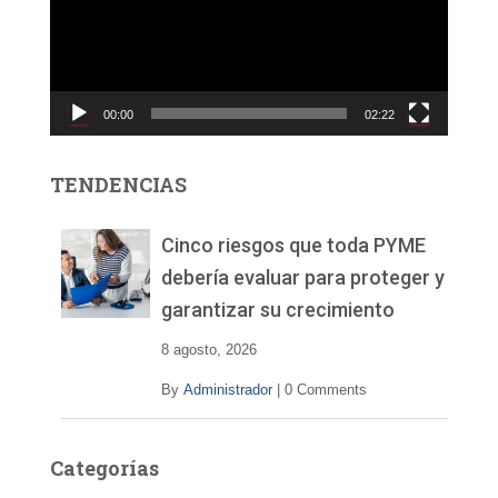
o
d
u
c
00:00
02:22
t
o
r
TENDENCIAS
d
e
v
Cinco riesgos que toda PYME
í
debería evaluar para proteger y
d
garantizar su crecimiento
e
o
8 agosto, 2026
By
Administrador
|
0 Comments
Categorías