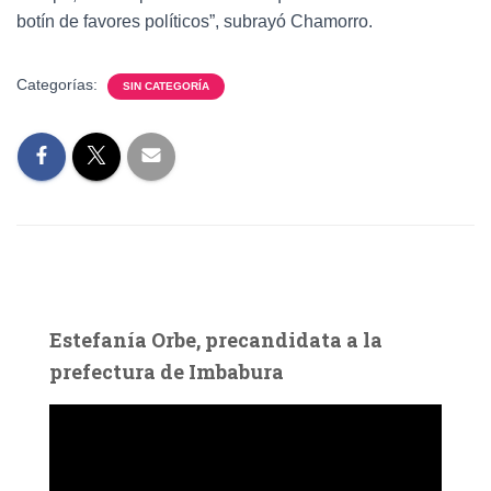
botín de favores políticos”, subrayó Chamorro.
Categorías:
SIN CATEGORÍA
Estefanía Orbe, precandidata a la
prefectura de Imbabura
R
e
p
r