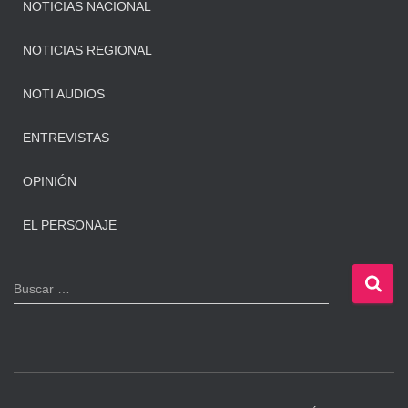
NOTICIAS NACIONAL
NOTICIAS REGIONAL
NOTI AUDIOS
ENTREVISTAS
OPINIÓN
EL PERSONAJE
B
Buscar …
u
s
c
a
r
: