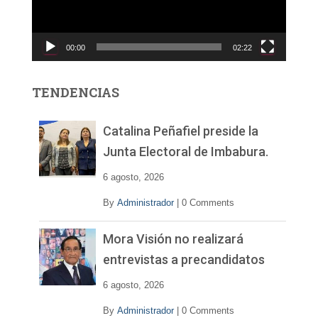
d
u
c
00:00
02:22
t
o
r
TENDENCIAS
d
e
v
Catalina Peñafiel preside la
í
Junta Electoral de Imbabura.
d
e
6 agosto, 2026
o
By
Administrador
|
0 Comments
Mora Visión no realizará
entrevistas a precandidatos
6 agosto, 2026
By
Administrador
|
0 Comments