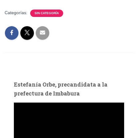
Categorías:
SIN CATEGORÍA
Estefanía Orbe, precandidata a la
prefectura de Imbabura
R
e
p
r
o