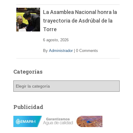
La Asamblea Nacional honra la
trayectoria de Asdrúbal de la
Torre
6 agosto, 2026
By
Administrador
|
0 Comments
Categorías
C
a
t
e
Publicidad
g
o
r
í