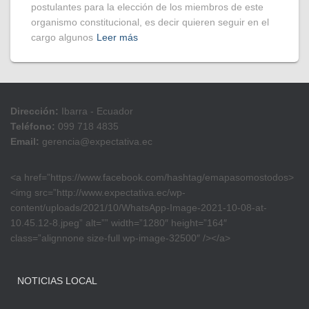
postulantes para la elección de los miembros de este
organismo constitucional, es decir quieren seguir en el
cargo algunos
Leer más
Dirección:
Ibarra - Ecuador
Teléfono:
099 718 4835
Email:
gerencia@expectativa.ec
<a href=”https://www.facebook.com/hashtag/emapasomostodos>
<img src=”http://www.expectativa.ec/wp-
content/uploads/2021/10/WhatsApp-Image-2021-10-08-at-
10.45.12-8.jpeg” alt=”” width=”1280″ height=”164″
class=”alignnone size-full wp-image-32500″ /></a>
NOTICIAS LOCAL