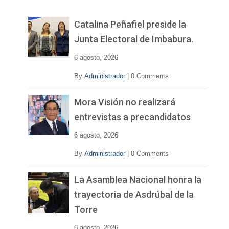
d
e
v
Catalina Peñafiel preside la
í
Junta Electoral de Imbabura.
d
e
6 agosto, 2026
o
By
Administrador
|
0 Comments
Mora Visión no realizará
entrevistas a precandidatos
6 agosto, 2026
By
Administrador
|
0 Comments
La Asamblea Nacional honra la
trayectoria de Asdrúbal de la
Torre
6 agosto, 2026