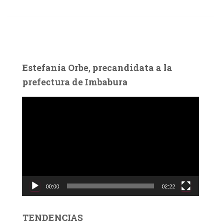
Estefanía Orbe, precandidata a la
prefectura de Imbabura
R
e
p
r
o
d
u
c
00:00
02:22
t
o
r
TENDENCIAS