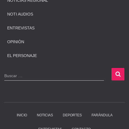
NOTICIAS REGIONAL
NOTI AUDIOS
ENTREVISTAS
OPINIÓN
EL PERSONAJE
B
Buscar …
u
s
c
a
r
:
INICIO
NOTICIAS
DEPORTES
FARÁNDULA