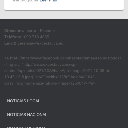
ese programa
Leer más
Dirección:
Ibarra - Ecuador
Teléfono:
099 718 4835
Email:
gerencia@expectativa.ec
<a href=”https://www.facebook.com/hashtag/emapasomostodos>
<img src=”http://www.expectativa.ec/wp-
content/uploads/2021/10/WhatsApp-Image-2021-10-08-at-
10.45.12-8.jpeg” alt=”” width=”1280″ height=”164″
class=”alignnone size-full wp-image-32500″ /></a>
NOTICIAS LOCAL
NOTICIAS NACIONAL