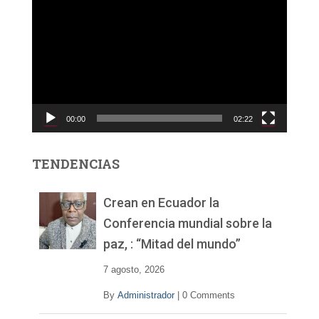
e
p
r
o
d
u
c
00:00
02:22
t
o
r
TENDENCIAS
d
e
v
Crean en Ecuador la
í
Conferencia mundial sobre la
d
paz, : “Mitad del mundo”
e
o
7 agosto, 2026
By
Administrador
|
0 Comments