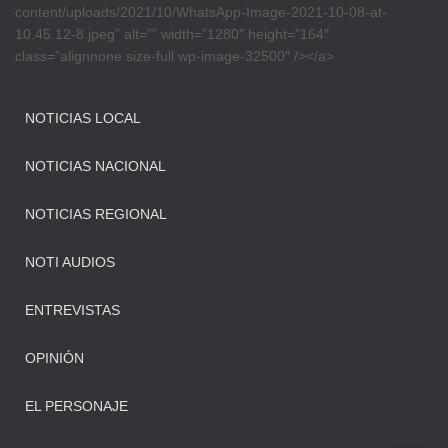
content/uploads/2021/10/WhatsApp-Image-2021-10-08-at-
10.45.12-8.jpeg” alt=”” width=”1280″ height=”164″
class=”alignnone size-full wp-image-32500″ /></a>
NOTICIAS LOCAL
NOTICIAS NACIONAL
NOTICIAS REGIONAL
NOTI AUDIOS
ENTREVISTAS
OPINIÓN
EL PERSONAJE