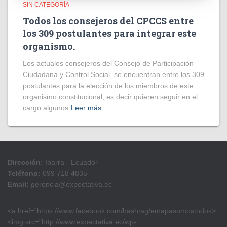
SIN CATEGORÍA
Todos los consejeros del CPCCS entre
los 309 postulantes para integrar este
organismo.
Los actuales consejeros del Consejo de Participación
Ciudadana y Control Social, se encuentran entre los 309
postulantes para la elección de los miembros de este
organismo constitucional, es decir quieren seguir en el
cargo algunos
Leer más
Dirección:
Ibarra - Ecuador
Teléfono:
099 718 4835
Email:
gerencia@expectativa.ec
<a href=”https://www.facebook.com/hashtag/emapasomostodos>
<img src=”http://www.expectativa.ec/wp-