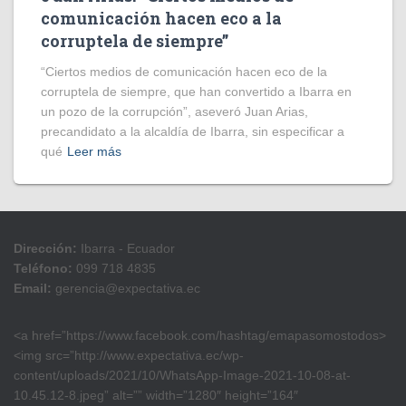
comunicación hacen eco a la
corruptela de siempre”
“Ciertos medios de comunicación hacen eco de la
corruptela de siempre, que han convertido a Ibarra en
un pozo de la corrupción”, aseveró Juan Arias,
precandidato a la alcaldía de Ibarra, sin especificar a
qué
Leer más
Dirección:
Ibarra - Ecuador
Teléfono:
099 718 4835
Email:
gerencia@expectativa.ec
<a href=”https://www.facebook.com/hashtag/emapasomostodos>
<img src=”http://www.expectativa.ec/wp-
content/uploads/2021/10/WhatsApp-Image-2021-10-08-at-
10.45.12-8.jpeg” alt=”” width=”1280″ height=”164″