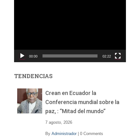
R
e
p
r
o
d
u
c
00:00
02:22
t
o
r
TENDENCIAS
d
e
v
Crean en Ecuador la
í
Conferencia mundial sobre la
d
paz, : “Mitad del mundo”
e
o
7 agosto, 2026
By
Administrador
|
0 Comments