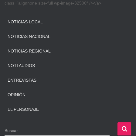
class=”alignnone size-full wp-image-32500″ /></a>
NOTICIAS LOCAL
NOTICIAS NACIONAL
NOTICIAS REGIONAL
NOTI AUDIOS
ENTREVISTAS
OPINIÓN
EL PERSONAJE
B
Buscar …
u