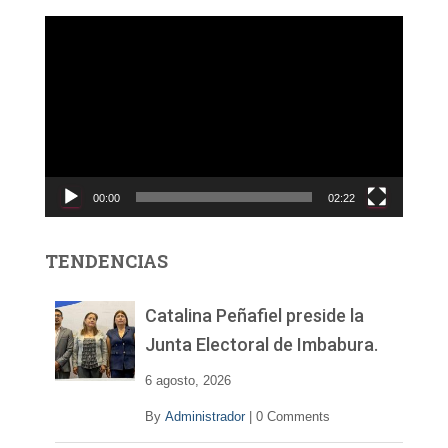
R
e
p
r
o
d
u
c
00:00
02:22
t
o
r
TENDENCIAS
d
e
v
Catalina Peñafiel preside la
í
Junta Electoral de Imbabura.
d
e
6 agosto, 2026
o
By
Administrador
|
0 Comments