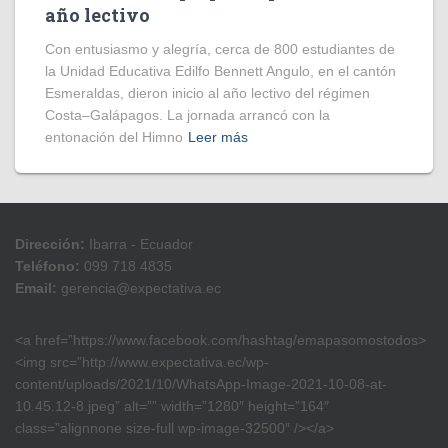
año lectivo
Con entusiasmo y alegría, cerca de 800 estudiantes de
la Unidad Educativa Edilfo Bennett Angulo, en el cantón
Esmeraldas, dieron inicio al año lectivo del régimen
Costa–Galápagos. La jornada arrancó con la
entonación del Himno
Leer más
Dirección:
Ibarra - Ecuador
Teléfono:
099 718 4835
Email:
gerencia@expectativa.ec
<a href=”https://www.facebook.com/hashtag/emapasomostodos>
<img src=”http://www.expectativa.ec/wp-
content/uploads/2021/10/WhatsApp-Image-2021-10-08-at-
10.45.12-8.jpeg” alt=”” width=”1280″ height=”164″
class=”alignnone size-full wp-image-32500″ /></a>