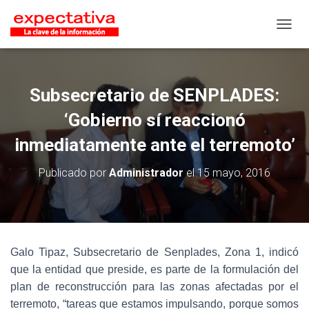
CAMB
Subsecretario de SENPLADES:
‘Gobierno sí reaccionó
inmediatamente ante el terremoto’
Publicado por
Administrador
el
15 mayo, 2016
Galo Tipaz, Subsecretario de Senplades, Zona 1, indicó
que la entidad que preside, es parte de la formulación del
plan de reconstrucción para las zonas afectadas por el
terremoto, “tareas que estamos impulsando, porque somos