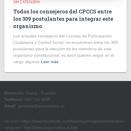
SIN CATEGORÍA
Todos los consejeros del CPCCS entre
los 309 postulantes para integrar este
organismo.
Los actuales consejeros del Consejo de Participación
Ciudadana y Control Social, se encuentran entre los 309
postulantes para la elección de los miembros de este
organismo constitucional, es decir quieren seguir en el
cargo algunos
Leer más
Dirección:
Ibarra - Ecuador
Teléfono:
099 718 4835
Email:
gerencia@expectativa.ec
<a href=”https://www.facebook.com/hashtag/emapasomostodos>
<img src=”http://www.expectativa.ec/wp-