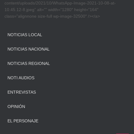
content/uploads/2021/10/WhatsApp-Image-2021-10-08-at-
10.45.12-8.jpeg” alt=”” width=”1280″ height=”164″
class=”alignnone size-full wp-image-32500″ /></a>
NOTICIAS LOCAL
NOTICIAS NACIONAL
NOTICIAS REGIONAL
NOTI AUDIOS
ENTREVISTAS
OPINIÓN
EL PERSONAJE