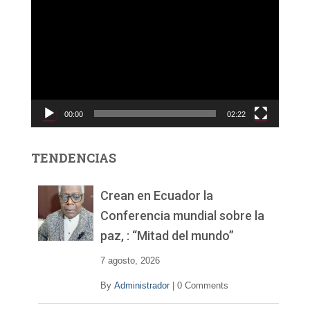
e
p
r
o
d
u
c
00:00
02:22
t
o
r
TENDENCIAS
d
e
v
Crean en Ecuador la
í
Conferencia mundial sobre la
d
paz, : “Mitad del mundo”
e
o
7 agosto, 2026
By
Administrador
|
0 Comments