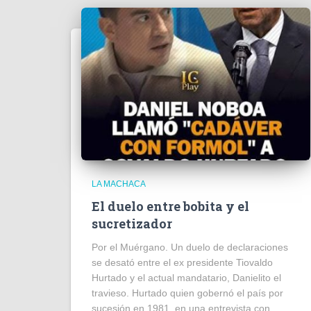
LA MACHACA
El duelo entre bobita y el
sucretizador
Por el Muérgano. Un duelo de declaraciones
se desató entre el ex presidente Tiovaldo
Hurtado y el actual mandatario, Danielito el
travieso. Hurtado quien gobernó el país por
sucesión en 1981, en una entrevista con