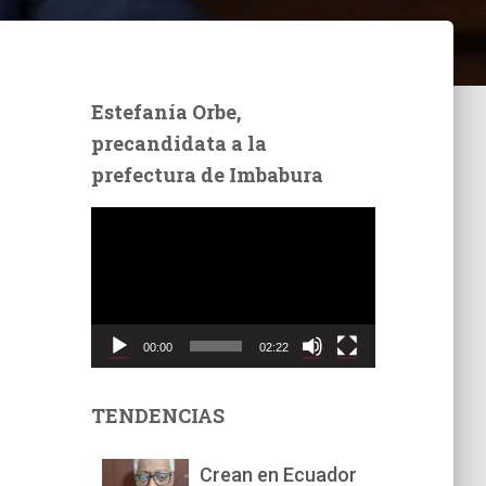
Estefanía Orbe,
precandidata a la
prefectura de Imbabura
R
e
p
r
o
d
00:00
02:22
u
c
t
TENDENCIAS
o
r
Crean en Ecuador
d