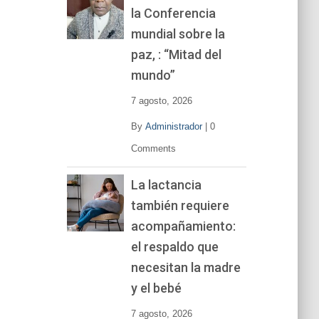
la Conferencia
e
v
mundial sobre la
í
paz, : “Mitad del
d
mundo”
e
o
7 agosto, 2026
By
Administrador
|
0
Comments
La lactancia
también requiere
acompañamiento:
el respaldo que
necesitan la madre
y el bebé
7 agosto, 2026