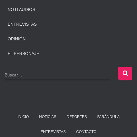
NOTI AUDIOS
ENTREVISTAS
OPINIÓN
EL PERSONAJE
B
Buscar …
u
s
c
a
r
:
INICIO
NOTICIAS
DEPORTES
FARÁNDULA
ENTREVISTAS
CONTACTO