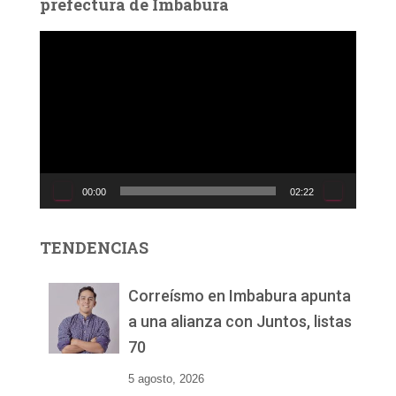
prefectura de Imbabura
R
e
p
r
o
d
u
c
00:00
02:22
t
o
r
TENDENCIAS
d
e
v
Correísmo en Imbabura apunta
í
a una alianza con Juntos, listas
d
70
e
o
5 agosto, 2026