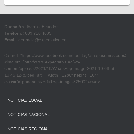
Dirección:
Ibarra - Ecuador
Teléfono:
099 718 4835
Email:
gerencia@expectativa.ec
<a href=”https://www.facebook.com/hashtag/emapasomostodos>
<img src=”http://www.expectativa.ec/wp-
content/uploads/2021/10/WhatsApp-Image-2021-10-08-at-
10.45.12-8.jpeg” alt=”” width=”1280″ height=”164″
class=”alignnone size-full wp-image-32500″ /></a>
NOTICIAS LOCAL
NOTICIAS NACIONAL
NOTICIAS REGIONAL