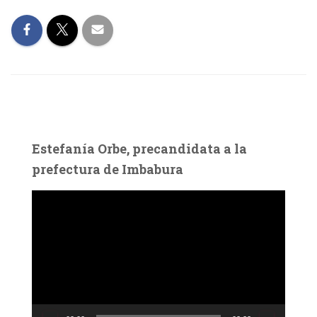
Estefanía Orbe, precandidata a la
prefectura de Imbabura
R
e
p
r
o
d
u
c