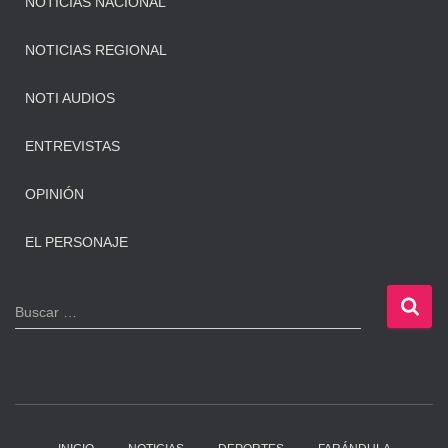
NOTICIAS NACIONAL
NOTICIAS REGIONAL
NOTI AUDIOS
ENTREVISTAS
OPINIÓN
EL PERSONAJE
B
Buscar …
u
s
c
a
r
: