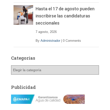
Hasta el 17 de agosto pueden
inscribirse las candidaturas
seccionales
7 agosto, 2026
By
Administrador
|
0 Comments
Categorías
C
a
t
e
Publicidad
g
o
r
í