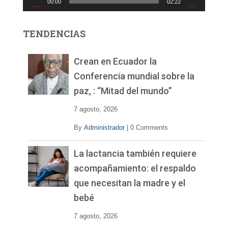
00:00
02:22
t
o
r
TENDENCIAS
d
e
v
Crean en Ecuador la
í
Conferencia mundial sobre la
d
paz, : “Mitad del mundo”
e
o
7 agosto, 2026
By
Administrador
|
0 Comments
La lactancia también requiere
acompañamiento: el respaldo
que necesitan la madre y el
bebé
7 agosto, 2026