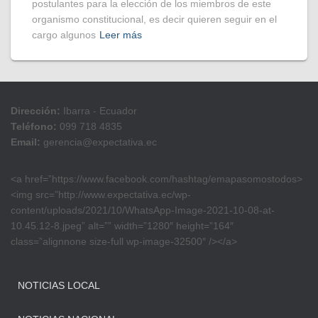
postulantes para la elección de los miembros de este
organismo constitucional, es decir quieren seguir en el
cargo algunos
Leer más
Dirección:
Ibarra - Ecuador
Teléfono:
099 718 4835
Email:
gerencia@expectativa.ec
<a href=”https://www.facebook.com/hashtag/emapasomostodos>
<img src=”http://www.expectativa.ec/wp-
content/uploads/2021/10/WhatsApp-Image-2021-10-08-at-
10.45.12-8.jpeg” alt=”” width=”1280″ height=”164″
class=”alignnone size-full wp-image-32500″ /></a>
NOTICIAS LOCAL