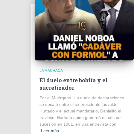
LA MACHACA
El duelo entre bobita y el
sucretizador
Por el Muérgano. Un duelo de declaraciones
se desató entre el ex presidente Tiovaldo
Hurtado y el actual mandatario, Danielito el
travieso. Hurtado quien gobernó el país por
sucesión en 1981, en una entrevista con
Leer más