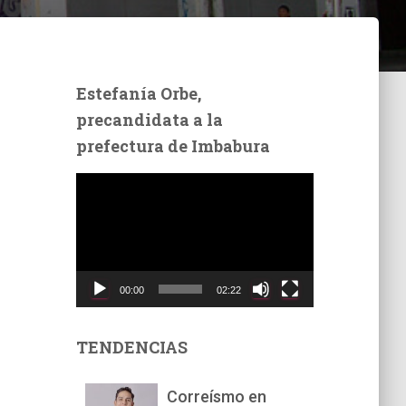
Estefanía Orbe,
precandidata a la
prefectura de Imbabura
R
e
p
r
o
d
00:00
02:22
u
c
t
TENDENCIAS
o
r
Correísmo en
d