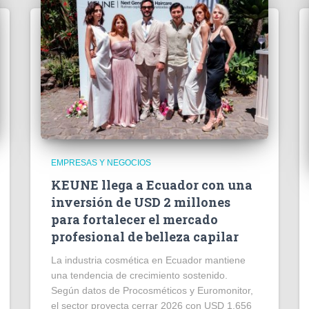
EMPRESAS Y NEGOCIOS
KEUNE llega a Ecuador con una
inversión de USD 2 millones
para fortalecer el mercado
profesional de belleza capilar
La industria cosmética en Ecuador mantiene
una tendencia de crecimiento sostenido.
Según datos de Procosméticos y Euromonitor,
el sector proyecta cerrar 2026 con USD 1.656