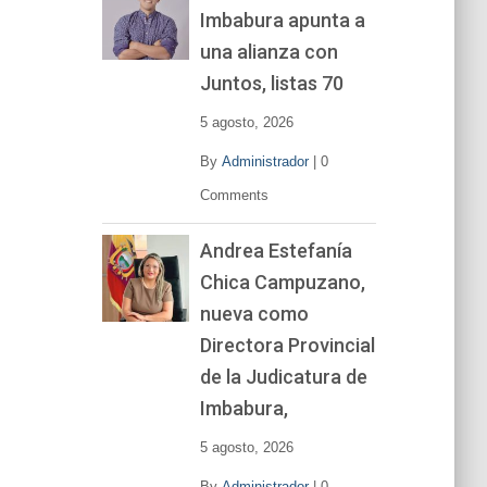
Imbabura apunta a
e
v
una alianza con
í
Juntos, listas 70
d
e
5 agosto, 2026
o
By
Administrador
|
0
Comments
Andrea Estefanía
Chica Campuzano,
nueva como
Directora Provincial
de la Judicatura de
Imbabura,
5 agosto, 2026
By
Administrador
|
0