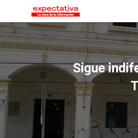
Sigue indif
T