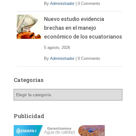
By
Administrador
|
0 Comments
Nuevo estudio evidencia
brechas en el manejo
económico de los ecuatorianos
5 agosto, 2026
By
Administrador
|
0 Comments
Categorías
C
a
t
e
Publicidad
g
o
r