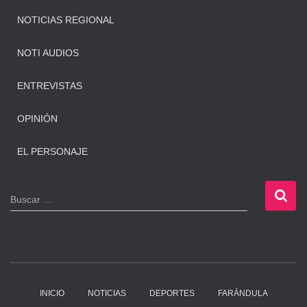
NOTICIAS REGIONAL
NOTI AUDIOS
ENTREVISTAS
OPINIÓN
EL PERSONAJE
B
Buscar …
u
s
c
a
r
:
INICIO
NOTICIAS
DEPORTES
FARÁNDULA