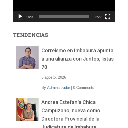
u
c
00:00
02:22
t
o
r
TENDENCIAS
d
e
v
Correísmo en Imbabura apunta
í
a una alianza con Juntos, listas
d
70
e
o
5 agosto, 2026
By
Administrador
|
0 Comments
Andrea Estefanía Chica
Campuzano, nueva como
Directora Provincial de la
Judicatura de Imbabura,