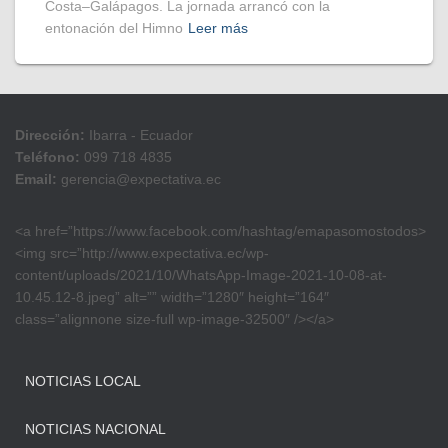
Costa–Galápagos. La jornada arrancó con la
entonación del Himno
Leer más
Dirección:
Ibarra - Ecuador
Teléfono:
099 718 4835
Email:
gerencia@expectativa.ec
<a href=”https://www.facebook.com/hashtag/emapasomostodos>
<img src=”http://www.expectativa.ec/wp-
content/uploads/2021/10/WhatsApp-Image-2021-10-08-at-
10.45.12-8.jpeg” alt=”” width=”1280″ height=”164″
class=”alignnone size-full wp-image-32500″ /></a>
NOTICIAS LOCAL
NOTICIAS NACIONAL