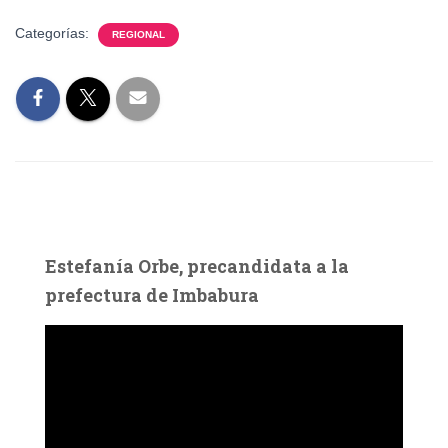
Categorías:
REGIONAL
Estefanía Orbe, precandidata a la
prefectura de Imbabura
R
e
p
r
o
d