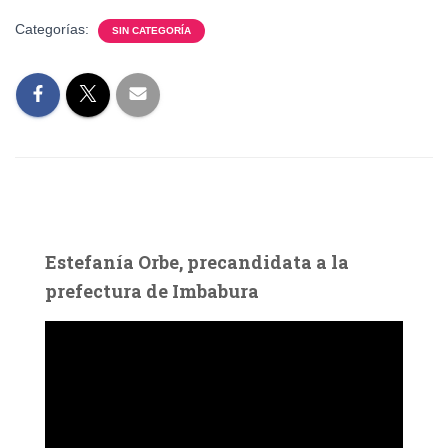
Categorías:
SIN CATEGORÍA
Estefanía Orbe, precandidata a la
prefectura de Imbabura
R
e
p
r
o
d