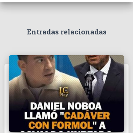
e
v
í
d
e
Entradas relacionadas
o