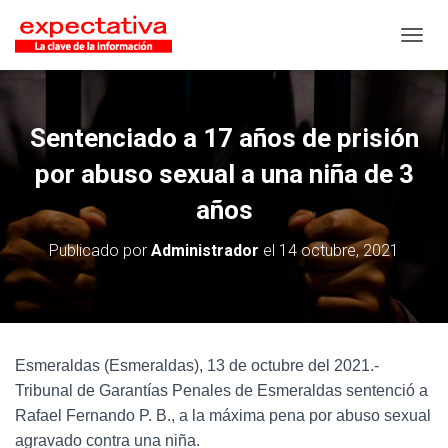
CAMB
Sentenciado a 17 años de prisión
por abuso sexual a una niña de 3
años
Publicado por
Administrador
el
14 octubre, 2021
Esmeraldas (Esmeraldas), 13 de octubre del 2021.-
Tribunal de Garantías Penales de Esmeraldas sentenció a
Rafael Fernando P. B., a la máxima pena por abuso sexual
agravado contra una niña.