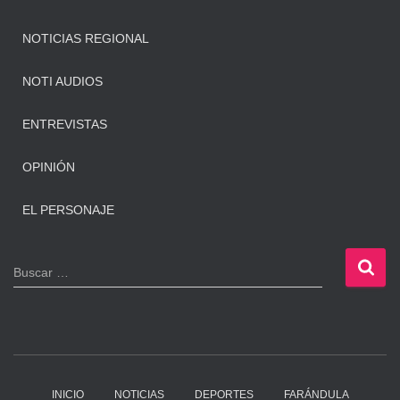
NOTICIAS REGIONAL
NOTI AUDIOS
ENTREVISTAS
OPINIÓN
EL PERSONAJE
B
Buscar …
u
s
c
a
r
:
INICIO
NOTICIAS
DEPORTES
FARÁNDULA