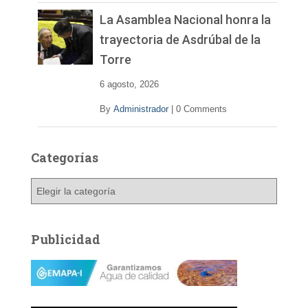
La Asamblea Nacional honra la
trayectoria de Asdrúbal de la
Torre
6 agosto, 2026
By
Administrador
|
0 Comments
Categorías
C
a
t
e
Publicidad
g
o
r
í
a