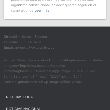
organismo constitucional, es decir quieren seguir en el
cargo algunos
Leer más
Dirección:
Ibarra - Ecuador
Teléfono:
099 718 4835
Email:
gerencia@expectativa.ec
<a href=”https://www.facebook.com/hashtag/emapasomostodos>
<img src=”http://www.expectativa.ec/wp-
content/uploads/2021/10/WhatsApp-Image-2021-10-08-at-
10.45.12-8.jpeg” alt=”” width=”1280″ height=”164″
class=”alignnone size-full wp-image-32500″ /></a>
NOTICIAS LOCAL
NOTICIAS NACIONAL