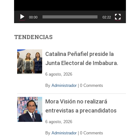
u
c
00:00
02:22
t
o
r
TENDENCIAS
d
e
v
Catalina Peñafiel preside la
í
Junta Electoral de Imbabura.
d
e
6 agosto, 2026
o
By
Administrador
|
0 Comments
Mora Visión no realizará
entrevistas a precandidatos
6 agosto, 2026
By
Administrador
|
0 Comments