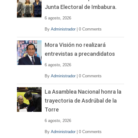
í
Junta Electoral de Imbabura.
d
e
6 agosto, 2026
o
By
Administrador
|
0 Comments
Mora Visión no realizará
entrevistas a precandidatos
6 agosto, 2026
By
Administrador
|
0 Comments
La Asamblea Nacional honra la
trayectoria de Asdrúbal de la
Torre
6 agosto, 2026
By
Administrador
|
0 Comments