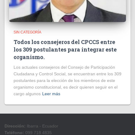
SIN CATEGORÍA
Todos los consejeros del CPCCS entre
los 309 postulantes para integrar este
organismo.
Los actuales consejeros del Consejo de Participación
Ciudadana y Control Social, se encuentran entre los 309
postulantes para la elección de los miembros de este
organismo constitucional, es decir quieren seguir en el
cargo algunos
Leer más
Dirección:
Ibarra - Ecuador
Teléfono:
099 718 4835