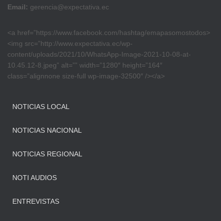
Email:
gerencia@expectativa.ec
<a href=”https://www.facebook.com/hashtag/emapasomostodos>
<img src=”http://www.expectativa.ec/wp-
content/uploads/2021/10/WhatsApp-Image-2021-10-08-at-
10.45.12-8.jpeg” alt=”” width=”1280″ height=”164″
class=”alignnone size-full wp-image-32500″ /></a>
NOTICIAS LOCAL
NOTICIAS NACIONAL
NOTICIAS REGIONAL
NOTI AUDIOS
ENTREVISTAS