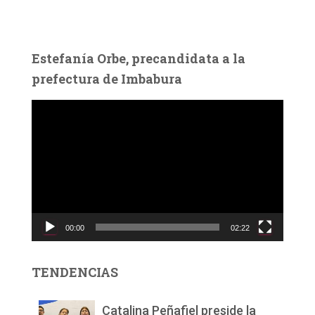
Estefanía Orbe, precandidata a la
prefectura de Imbabura
R
e
p
r
o
d
u
c
00:00
02:22
t
o
r
TENDENCIAS
d
e
v
Catalina Peñafiel preside la