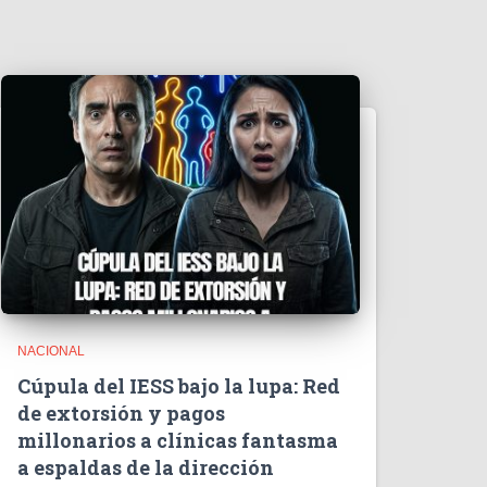
d
e
o
NACIONAL
Cúpula del IESS bajo la lupa: Red
de extorsión y pagos
millonarios a clínicas fantasma
a espaldas de la dirección