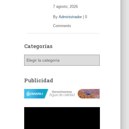
7 agosto, 2026
By
Administrador
|
0
Comments
Categorías
C
a
t
e
Publicidad
g
o
r
í
a
s