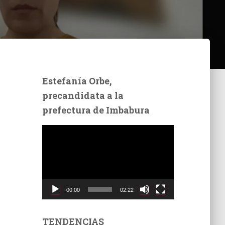
Estefanía Orbe,
precandidata a la
prefectura de Imbabura
R
e
p
r
o
d
00:00
02:22
u
c
t
TENDENCIAS