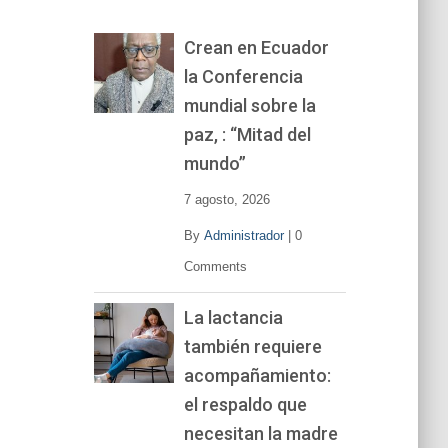
o
r
Crean en Ecuador
d
la Conferencia
e
v
mundial sobre la
í
paz, : “Mitad del
d
mundo”
e
o
7 agosto, 2026
By
Administrador
|
0
Comments
La lactancia
también requiere
acompañamiento:
el respaldo que
necesitan la madre