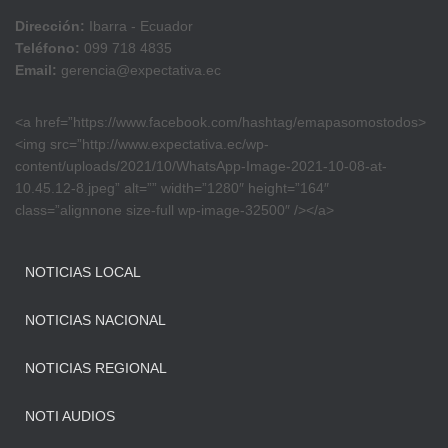
Dirección:
Ibarra - Ecuador
Teléfono:
099 718 4835
Email:
gerencia@expectativa.ec
<a href=”https://www.facebook.com/hashtag/emapasomostodos>
<img src=”http://www.expectativa.ec/wp-
content/uploads/2021/10/WhatsApp-Image-2021-10-08-at-
10.45.12-8.jpeg” alt=”” width=”1280″ height=”164″
class=”alignnone size-full wp-image-32500″ /></a>
NOTICIAS LOCAL
NOTICIAS NACIONAL
NOTICIAS REGIONAL
NOTI AUDIOS