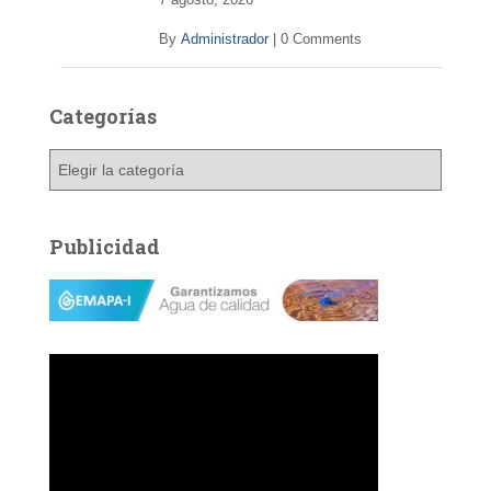
By
Administrador
|
0 Comments
Categorías
C
a
t
e
Publicidad
g
o
r
í
a
s