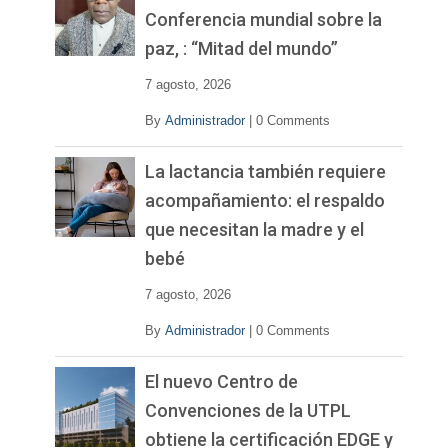
í
Conferencia mundial sobre la
d
paz, : “Mitad del mundo”
e
o
7 agosto, 2026
By
Administrador
|
0 Comments
La lactancia también requiere
acompañamiento: el respaldo
que necesitan la madre y el
bebé
7 agosto, 2026
By
Administrador
|
0 Comments
El nuevo Centro de
Convenciones de la UTPL
obtiene la certificación EDGE y