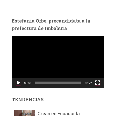
Estefanía Orbe, precandidata a la
prefectura de Imbabura
R
e
p
r
o
d
u
c
00:00
02:22
t
o
r
TENDENCIAS
d
e
v
Crean en Ecuador la