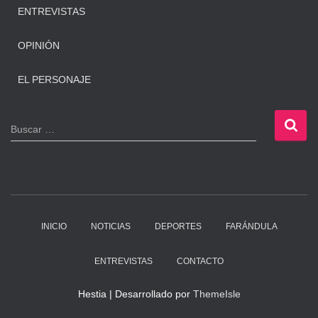
ENTREVISTAS
OPINIÓN
EL PERSONAJE
B
Buscar …
u
s
c
a
r
:
INICIO
NOTICIAS
DEPORTES
FARÁNDULA
ENTREVISTAS
CONTACTO
Hestia | Desarrollado por
ThemeIsle