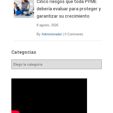
v
Cinco riesgos que toda PYME
í
debería evaluar para proteger y
d
garantizar su crecimiento
e
o
8 agosto, 2026
By
Administrador
|
0 Comments
Categorías
C
a
t
e
g
o
r
í
a
s