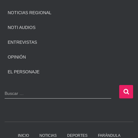
NOTICIAS REGIONAL
NOTI AUDIOS
ENTREVISTAS
OPINIÓN
EL PERSONAJE
B
Buscar …
u
s
c
a
r
:
INICIO
NOTICIAS
DEPORTES
FARÁNDULA