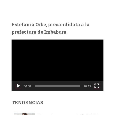
Estefanía Orbe, precandidata a la
prefectura de Imbabura
R
e
p
r
o
d
u
c
00:00
02:22
t
o
r
TENDENCIAS
d
e