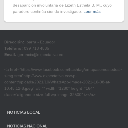
desaparición involuntaria de Lizeth Esthela B. M., cuyo
paradero continúa siendo investigado.
Leer más
Dirección:
Ibarra - Ecuador
Teléfono:
099 718 4835
Email:
gerencia@expectativa.ec
<a href=”https://www.facebook.com/hashtag/emapasomostodos>
<img src=”http://www.expectativa.ec/wp-
content/uploads/2021/10/WhatsApp-Image-2021-10-08-at-
10.45.12-8.jpeg” alt=”” width=”1280″ height=”164″
class=”alignnone size-full wp-image-32500″ /></a>
NOTICIAS LOCAL
NOTICIAS NACIONAL