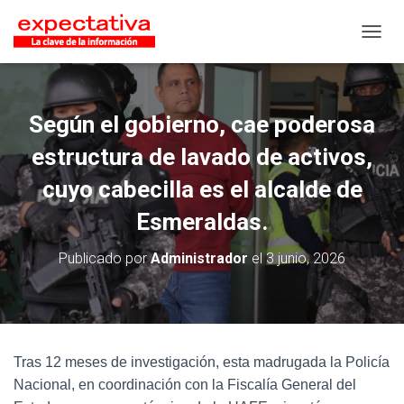
CAMB
Según el gobierno, cae poderosa
estructura de lavado de activos,
cuyo cabecilla es el alcalde de
Esmeraldas.
Publicado por
Administrador
el
3 junio, 2026
Tras 12 meses de investigación, esta madrugada la Policía
Nacional, en coordinación con la Fiscalía General del