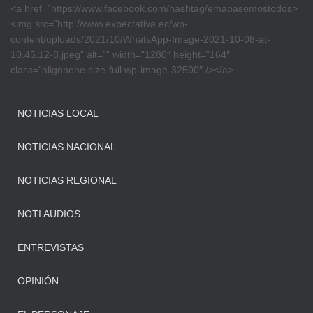
<a href=”https://www.facebook.com/hashtag/emapasomostodos>
<img src=”http://www.expectativa.ec/wp-
content/uploads/2021/10/WhatsApp-Image-2021-10-08-at-
10.45.12-8.jpeg” alt=”” width=”1280″ height=”164″
class=”alignnone size-full wp-image-32500″ /></a>
NOTICIAS LOCAL
NOTICIAS NACIONAL
NOTICIAS REGIONAL
NOTI AUDIOS
ENTREVISTAS
OPINIÓN