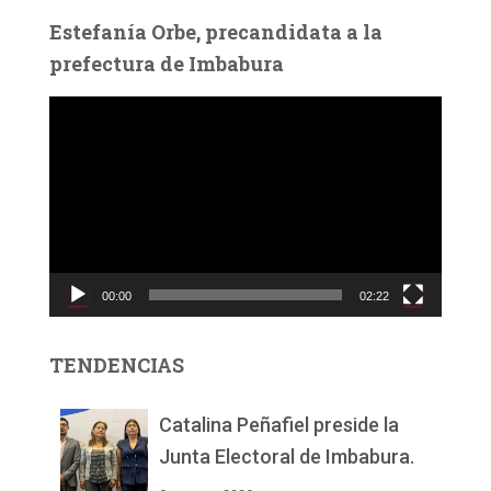
Estefanía Orbe, precandidata a la
prefectura de Imbabura
R
e
p
r
o
d
u
c
00:00
02:22
t
o
r
TENDENCIAS
d
e
v
Catalina Peñafiel preside la
í
Junta Electoral de Imbabura.
d