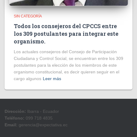
SIN CATEGORÍA
Todos los consejeros del CPCCS entre
los 309 postulantes para integrar este
organismo.
Los actuales consejeros del Consejo de Participación
Ciudadana y Control Social, se encuentran entre los 309
postulantes para la elección de los miembros de este
organismo constitucional, es decir quieren seguir en el
cargo algunos
Leer más
Dirección:
Ibarra - Ecuador
Teléfono:
099 718 4835
Email:
gerencia@expectativa.ec