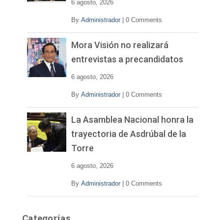
e
6 agosto, 2026
o
By
Administrador
|
0 Comments
Mora Visión no realizará
entrevistas a precandidatos
6 agosto, 2026
By
Administrador
|
0 Comments
La Asamblea Nacional honra la
trayectoria de Asdrúbal de la
Torre
6 agosto, 2026
By
Administrador
|
0 Comments
Categorías