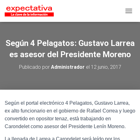
CAMB
Según 4 Pelagatos: Gustavo Larrea
es asesor del Presidente Moreno
Publicado por
Administrador
el
12 junio, 2017
Según el portal electrónico 4 Pelagatos, Gustavo Larrea,
ex alto funcionario en el gobierno de Rafael Correa y luego
convertido en opositor tenaz, està trabajando en
Carondelet como asesor del Presidente Lenín Moreno.
La llegada de Larrea a Carondelet será leído por los