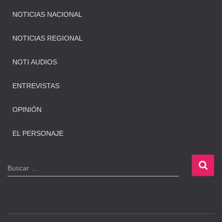
NOTICIAS NACIONAL
NOTICIAS REGIONAL
NOTI AUDIOS
ENTREVISTAS
OPINIÓN
EL PERSONAJE
B
Buscar …
u
s
c
a
r