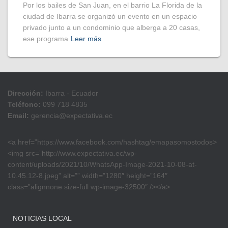
Por los bailes de San Juan, en el barrio La Florida de la
ciudad de Ibarra se organizó un evento en un espacio
privado junto a un condominio que alberga a 20 casas,
ese programa
Leer más
Dirección:
Ibarra - Ecuador
Teléfono:
099 718 4835
Email:
gerencia@expectativa.ec
<a href=”https://www.facebook.com/hashtag/emapasomostodos>
<img src=”http://www.expectativa.ec/wp-
content/uploads/2021/10/WhatsApp-Image-2021-10-08-at-
10.45.12-8.jpeg” alt=”” width=”1280″ height=”164″
class=”alignnone size-full wp-image-32500″ /></a>
NOTICIAS LOCAL