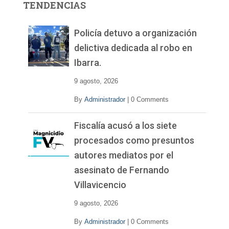
TENDENCIAS
d
e
v
Policía detuvo a organización
í
delictiva dedicada al robo en
d
Ibarra.
e
o
9 agosto, 2026
By
Administrador
|
0 Comments
Fiscalía acusó a los siete
procesados como presuntos
autores mediatos por el
asesinato de Fernando
Villavicencio
9 agosto, 2026
By
Administrador
|
0 Comments