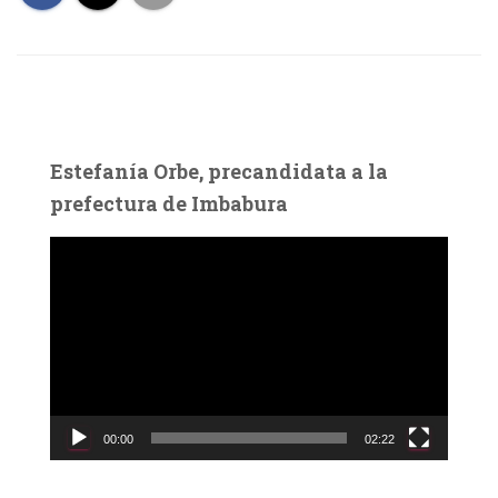
Estefanía Orbe, precandidata a la
prefectura de Imbabura
R
e
p
r
o
d
u
c
00:00
02:22
t
o
r