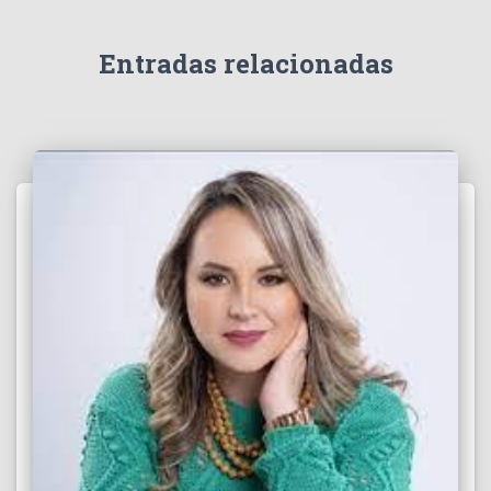
í
d
e
Entradas relacionadas
o