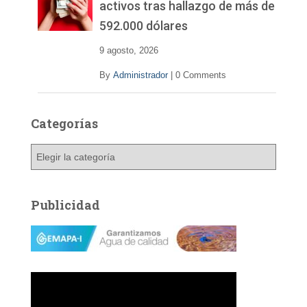
activos tras hallazgo de más de
592.000 dólares
9 agosto, 2026
By
Administrador
|
0 Comments
Categorías
C
a
t
e
Publicidad
g
o
r
í
a
s