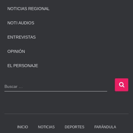
NOTICIAS REGIONAL
NOTI AUDIOS
ENTREVISTAS
OPINIÓN
EL PERSONAJE
B
Buscar …
u
s
c
a
r
:
INICIO
NOTICIAS
DEPORTES
FARÁNDULA