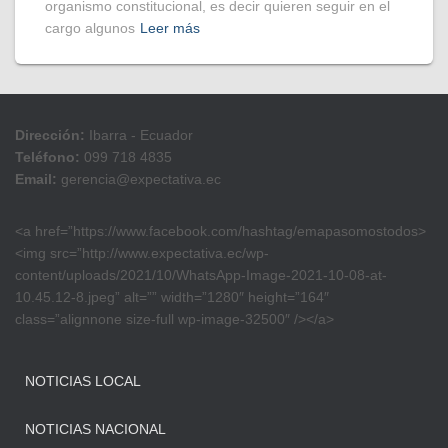
organismo constitucional, es decir quieren seguir en el
cargo algunos
Leer más
Dirección:
Ibarra - Ecuador
Teléfono:
099 718 4835
Email:
gerencia@expectativa.ec
<a href=”https://www.facebook.com/hashtag/emapasomostodos>
<img src=”http://www.expectativa.ec/wp-
content/uploads/2021/10/WhatsApp-Image-2021-10-08-at-
10.45.12-8.jpeg” alt=”” width=”1280″ height=”164″
class=”alignnone size-full wp-image-32500″ /></a>
NOTICIAS LOCAL
NOTICIAS NACIONAL