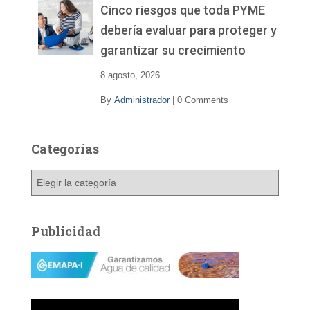
v
Cinco riesgos que toda PYME
í
debería evaluar para proteger y
d
garantizar su crecimiento
e
o
8 agosto, 2026
By
Administrador
|
0 Comments
Categorías
C
a
t
e
Publicidad
g
o
r
í
a