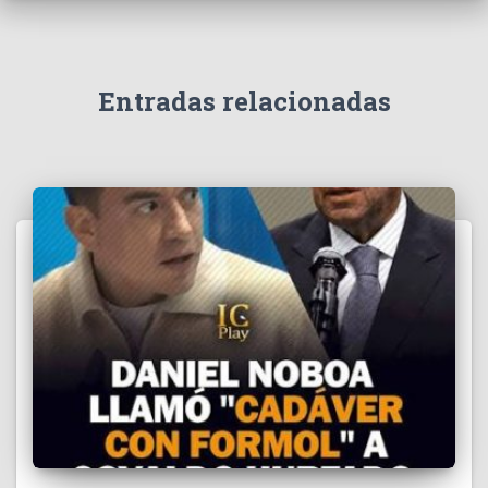
v
í
d
e
Entradas relacionadas
o