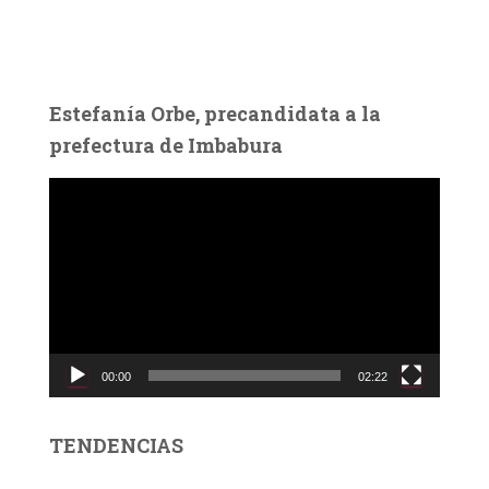
Estefanía Orbe, precandidata a la
prefectura de Imbabura
R
e
p
r
o
d
u
c
00:00
02:22
t
o
r
TENDENCIAS
d
e