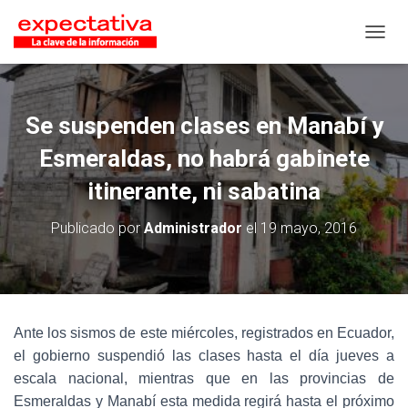
CAMB
Se suspenden clases en Manabí y
Esmeraldas, no habrá gabinete
itinerante, ni sabatina
Publicado por
Administrador
el
19 mayo, 2016
Ante los sismos de este miércoles, registrados en Ecuador,
el gobierno suspendió las clases hasta el día jueves a
escala nacional, mientras que en las provincias de
Esmeraldas y Manabí esta medida regirá hasta el próximo