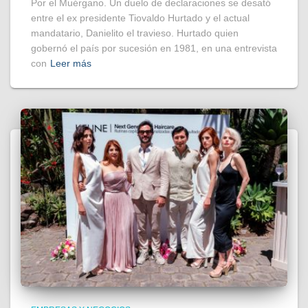
Por el Muérgano. Un duelo de declaraciones se desató
entre el ex presidente Tiovaldo Hurtado y el actual
mandatario, Danielito el travieso. Hurtado quien
gobernó el país por sucesión en 1981, en una entrevista
con
Leer más