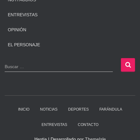
ENTREVISTAS
OPINIÓN
EL PERSONAJE
B
Buscar …
u
s
c
a
r
:
INICIO
NOTICIAS
DEPORTES
FARÁNDULA
ENTREVISTAS
CONTACTO
Hestia | Desarrollado por
ThemeIsle