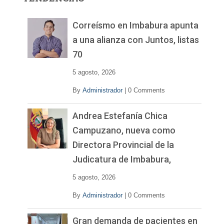
d
e
v
Correísmo en Imbabura apunta
í
a una alianza con Juntos, listas
d
70
e
o
5 agosto, 2026
By
Administrador
|
0 Comments
Andrea Estefanía Chica
Campuzano, nueva como
Directora Provincial de la
Judicatura de Imbabura,
5 agosto, 2026
By
Administrador
|
0 Comments
Gran demanda de pacientes en