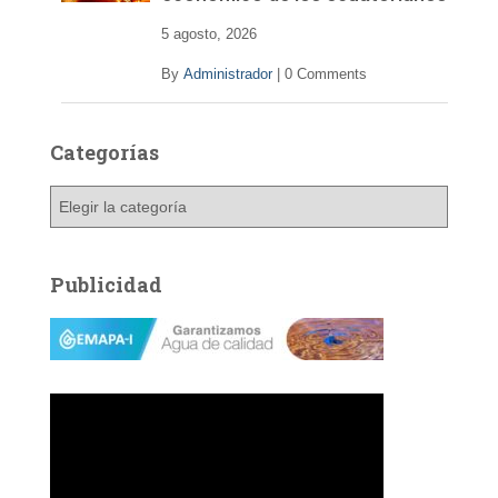
5 agosto, 2026
By
Administrador
|
0 Comments
Categorías
C
a
t
e
Publicidad
g
o
r
í
a
s