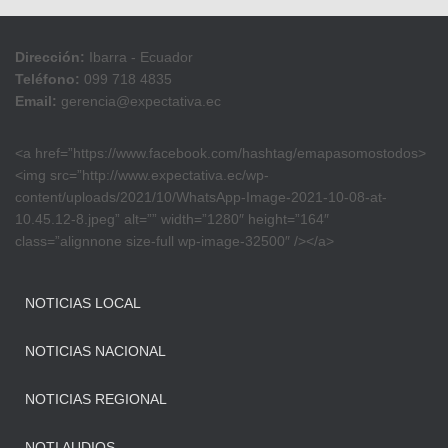
Dirección:
Ibarra - Ecuador
Teléfono:
099 718 4835
Email:
gerencia@expectativa.ec
<a href=”https://www.facebook.com/hashtag/emapasomostodos>
<img src=”http://www.expectativa.ec/wp-
content/uploads/2021/10/WhatsApp-Image-2021-10-08-at-
10.45.12-8.jpeg” alt=”” width=”1280″ height=”164″
class=”alignnone size-full wp-image-32500″ /></a>
NOTICIAS LOCAL
NOTICIAS NACIONAL
NOTICIAS REGIONAL
NOTI AUDIOS