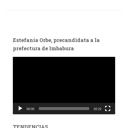
Estefanía Orbe, precandidata a la
prefectura de Imbabura
R
e
p
r
o
d
u
c
00:00
02:22
t
o
r
TENDENCIAS