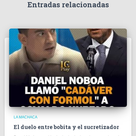
e
Entradas relacionadas
o
LA MACHACA
El duelo entre bobita y el sucretizador