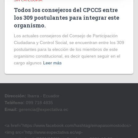
SIN CATEGORÍA
Todos los consejeros del CPCCS entre
los 309 postulantes para integrar este
organismo.
Los actuales consejeros del Consejo de Participación
Ciudadana y Control Social, se encuentran entre los 309
postulantes para la elección de los miembros de este
organismo constitucional, es decir quieren seguir en el
cargo algunos
Leer más
Dirección:
Ibarra - Ecuador
Teléfono:
099 718 4835
Email:
gerencia@expectativa.ec
<a href=”https://www.facebook.com/hashtag/emapasomostodos>
<img src=”http://www.expectativa.ec/wp-