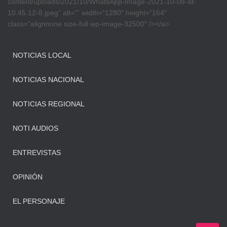
content/uploads/2021/10/WhatsApp-Image-2021-10-08-at-
10.45.12-8.jpeg” alt=”” width=”1280″ height=”164″
class=”alignnone size-full wp-image-32500″ /></a>
NOTICIAS LOCAL
NOTICIAS NACIONAL
NOTICIAS REGIONAL
NOTI AUDIOS
ENTREVISTAS
OPINIÓN
EL PERSONAJE