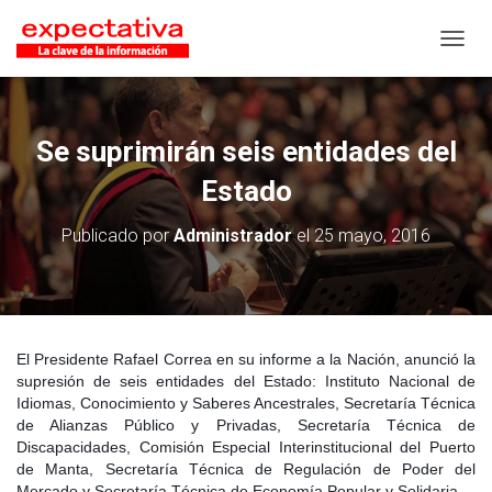
CAMB
Se suprimirán seis entidades del
Estado
Publicado por
Administrador
el
25 mayo, 2016
El Presidente Rafael Correa en su informe a la Nación, anunció la
supresión de seis entidades del Estado: Instituto Nacional de
Idiomas, Conocimiento y Saberes Ancestrales, Secretaría Técnica
de Alianzas Público y Privadas, Secretaría Técnica de
Discapacidades, Comisión Especial Interinstitucional del Puerto
de Manta, Secretaría Técnica de Regulación de Poder del
Mercado y Secretaría Técnica de Economía Popular y Solidaria.