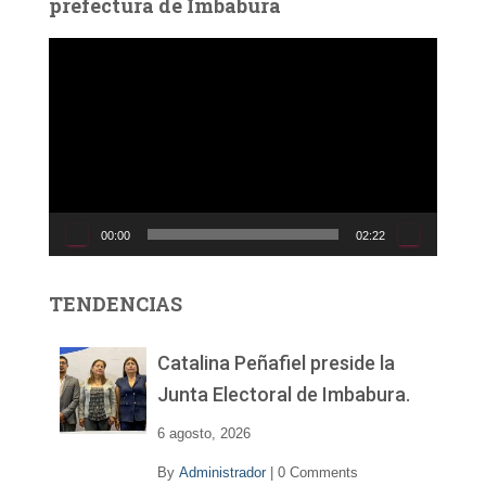
prefectura de Imbabura
R
e
p
r
o
d
u
c
00:00
02:22
t
o
r
TENDENCIAS
d
e
v
Catalina Peñafiel preside la
í
Junta Electoral de Imbabura.
d
e
6 agosto, 2026
o
By
Administrador
|
0 Comments