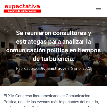
CAMB
Se reunieron consultores y
estrategas para analizar la
comunicación política en tiempos
de turbulencia.
Publicado por
Administrador
el
2 julio, 2022
El XIV Congreso Iberoamericano de Comunicación
Política, uno de los eventos más importantes del mundo,