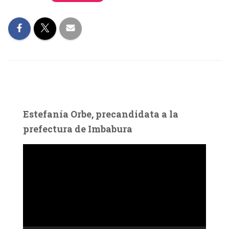
Estefanía Orbe, precandidata a la
prefectura de Imbabura
R
e
p
r
o
d
u
c