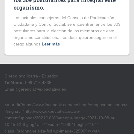
los 309 postulantes para integrar este
organismo.
Los actuales consejeros del Consejo de Participación
Ciudadana y Control Social, se encuentran entre los 309
postulantes para la elección de los miembros de este
organismo constitucional, es decir quieren seguir en el
cargo algunos
Leer más
Dirección:
Ibarra - Ecuador
Teléfono:
099 718 4835
Email:
gerencia@expectativa.ec
<a href=”https://www.facebook.com/hashtag/emapasomostodos>
<img src=”http://www.expectativa.ec/wp-
content/uploads/2021/10/WhatsApp-Image-2021-10-08-at-
10.45.12-8.jpeg” alt=”” width=”1280″ height=”164″
class=”alignnone size-full wp-image-32500″ /></a>