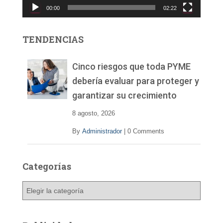
00:00
02:22
t
o
r
TENDENCIAS
d
e
v
Cinco riesgos que toda PYME
í
debería evaluar para proteger y
d
garantizar su crecimiento
e
o
8 agosto, 2026
By
Administrador
|
0 Comments
Categorías
C
a
t
e