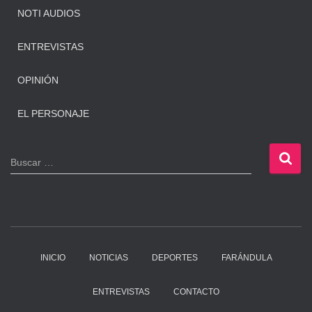
NOTI AUDIOS
ENTREVISTAS
OPINIÓN
EL PERSONAJE
B
Buscar …
u
s
c
a
r
:
INICIO
NOTICIAS
DEPORTES
FARÁNDULA
ENTREVISTAS
CONTACTO