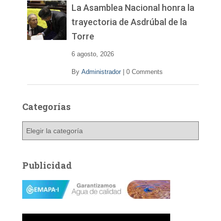
La Asamblea Nacional honra la
trayectoria de Asdrúbal de la
Torre
6 agosto, 2026
By
Administrador
|
0 Comments
Categorías
C
a
t
e
Publicidad
g
o
r
í
a