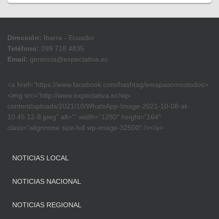
Dirección:
Ibarra - Ecuador
Teléfono:
099 718 4835
Email:
gerencia@expectativa.ec
<a href=”https://www.facebook.com/hashtag/emapasomostodos>
<img src=”http://www.expectativa.ec/wp-
content/uploads/2021/10/WhatsApp-Image-2021-10-08-at-
10.45.12-8.jpeg” alt=”” width=”1280″ height=”164″
class=”alignnone size-full wp-image-32500″ /></a>
NOTICIAS LOCAL
NOTICIAS NACIONAL
NOTICIAS REGIONAL