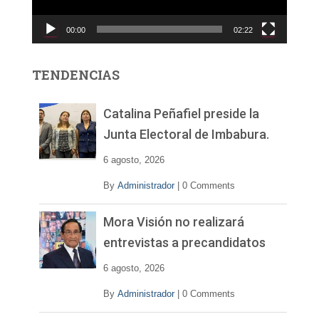
u
c
00:00
02:22
t
o
r
TENDENCIAS
d
e
v
Catalina Peñafiel preside la
í
Junta Electoral de Imbabura.
d
e
6 agosto, 2026
o
By
Administrador
|
0 Comments
Mora Visión no realizará
entrevistas a precandidatos
6 agosto, 2026
By
Administrador
|
0 Comments