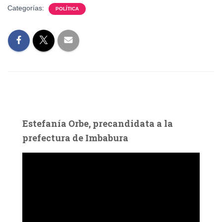
Categorías:
POLÍTICA
Estefanía Orbe, precandidata a la
prefectura de Imbabura
R
e
p
r
o
d