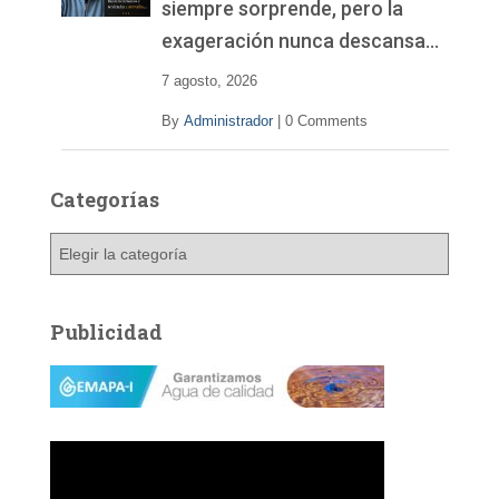
siempre sorprende, pero la
exageración nunca descansa…
7 agosto, 2026
By
Administrador
|
0 Comments
Categorías
C
a
t
e
Publicidad
g
o
r
í
a
s