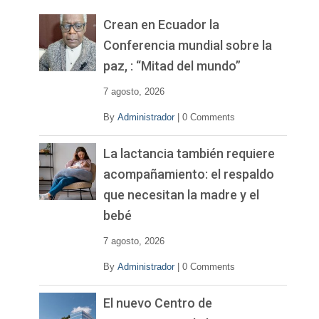
e
v
Crean en Ecuador la
í
Conferencia mundial sobre la
d
paz, : “Mitad del mundo”
e
o
7 agosto, 2026
By
Administrador
|
0 Comments
La lactancia también requiere
acompañamiento: el respaldo
que necesitan la madre y el
bebé
7 agosto, 2026
By
Administrador
|
0 Comments
El nuevo Centro de