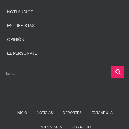
NOTI AUDIOS
ENTREVISTAS
OPINIÓN
EL PERSONAJE
B
Buscar …
u
s
c
a
r
:
INICIO
NOTICIAS
DEPORTES
FARÁNDULA
ENTREVISTAS
CONTACTO