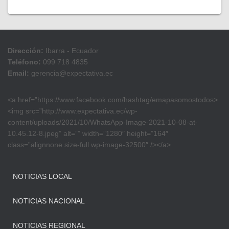
Dirección:
Ibarra - Ecuador
Teléfono:
099 718 4835
Email:
gerencia@expectativa.ec
<a href=”https://www.facebook.com/hashtag/emapasomostodos>
<img src=”http://www.expectativa.ec/wp-
content/uploads/2021/10/WhatsApp-Image-2021-10-08-at-
10.45.12-8.jpeg” alt=”” width=”1280″ height=”164″
class=”alignnone size-full wp-image-32500″ /></a>
NOTICIAS LOCAL
NOTICIAS NACIONAL
NOTICIAS REGIONAL