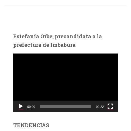
Estefanía Orbe, precandidata a la
prefectura de Imbabura
R
e
p
r
o
d
u
c
00:00
02:22
t
o
r
TENDENCIAS
d