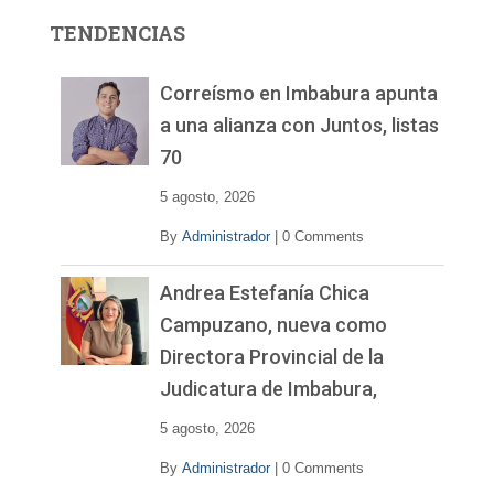
r
TENDENCIAS
d
e
v
Correísmo en Imbabura apunta
í
a una alianza con Juntos, listas
d
70
e
o
5 agosto, 2026
By
Administrador
|
0 Comments
Andrea Estefanía Chica
Campuzano, nueva como
Directora Provincial de la
Judicatura de Imbabura,
5 agosto, 2026
By
Administrador
|
0 Comments