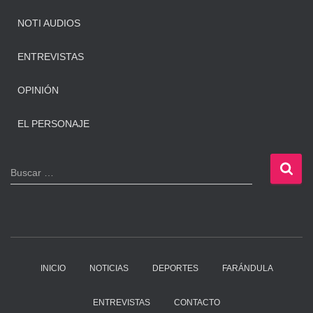
NOTI AUDIOS
ENTREVISTAS
OPINIÓN
EL PERSONAJE
B
Buscar …
u
s
c
a
r
:
INICIO
NOTICIAS
DEPORTES
FARÁNDULA
ENTREVISTAS
CONTACTO