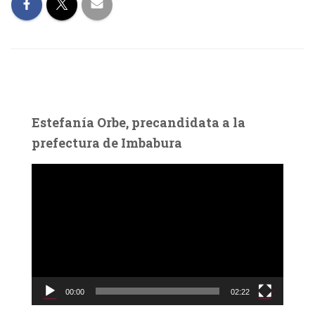
Estefanía Orbe, precandidata a la
prefectura de Imbabura
R
e
p
r
o
d
u
c
00:00
02:22
t
o