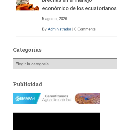
económico de los ecuatorianos
5 agosto, 2026
By
Administrador
|
0 Comments
Categorías
C
a
t
e
Publicidad
g
o
r
í
a
s