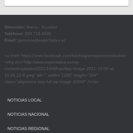
Dirección:
Ibarra - Ecuador
Teléfono:
099 718 4835
Email:
gerencia@expectativa.ec
<a href=”https://www.facebook.com/hashtag/emapasomostodos>
<img src=”http://www.expectativa.ec/wp-
content/uploads/2021/10/WhatsApp-Image-2021-10-08-at-
10.45.12-8.jpeg” alt=”” width=”1280″ height=”164″
class=”alignnone size-full wp-image-32500″ /></a>
NOTICIAS LOCAL
NOTICIAS NACIONAL
NOTICIAS REGIONAL