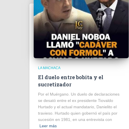
LA MACHACA
El duelo entre bobita y el
sucretizador
Por el Muérgano. Un duelo de declaraciones
se desató entre el ex presidente Tiovaldo
Hurtado y el actual mandatario, Danielito el
travieso. Hurtado quien gobernó el país por
sucesión en 1981, en una entrevista con
Leer más