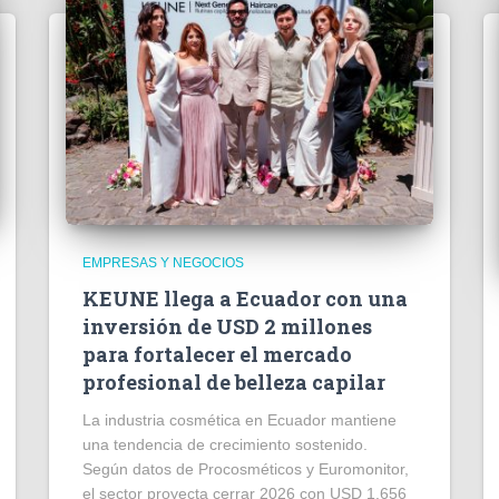
EMPRESAS Y NEGOCIOS
KEUNE llega a Ecuador con una
inversión de USD 2 millones
para fortalecer el mercado
profesional de belleza capilar
La industria cosmética en Ecuador mantiene
una tendencia de crecimiento sostenido.
Según datos de Procosméticos y Euromonitor,
el sector proyecta cerrar 2026 con USD 1.656