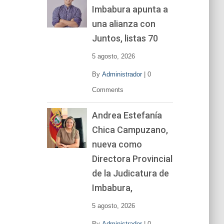
Imbabura apunta a
e
v
una alianza con
í
Juntos, listas 70
d
e
5 agosto, 2026
o
By
Administrador
|
0
Comments
Andrea Estefanía
Chica Campuzano,
nueva como
Directora Provincial
de la Judicatura de
Imbabura,
5 agosto, 2026
By
Administrador
|
0