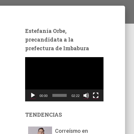
Estefanía Orbe,
precandidata a la
prefectura de Imbabura
R
e
p
r
o
d
00:00
02:22
u
c
t
TENDENCIAS
o
r
Correísmo en
d