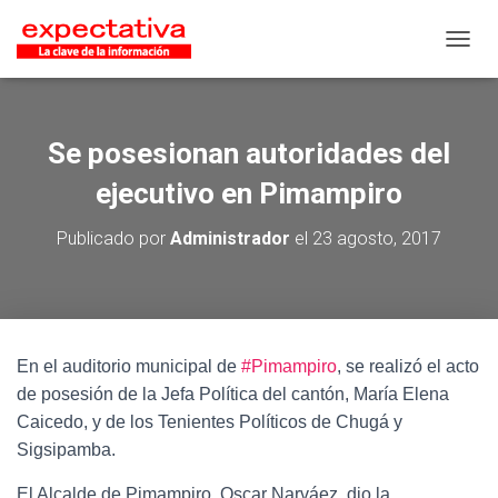
CAMB
Se posesionan autoridades del
ejecutivo en Pimampiro
Publicado por
Administrador
el
23 agosto, 2017
En el auditorio municipal de
#
Pimampiro
, se realizó el acto
de posesión de la Jefa Política del cantón, María Elena
Caicedo, y de los Tenientes Políticos de Chugá y
Sigsipamba.
El Alcalde de Pimampiro, Oscar Narváez, dio la