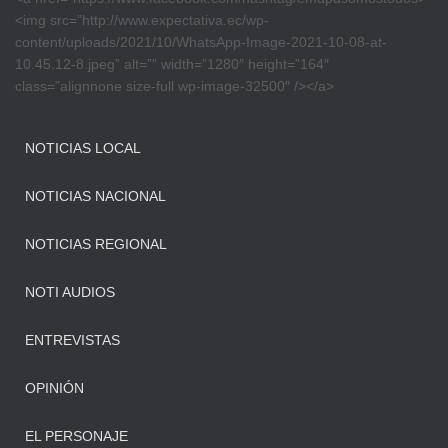
<img src=”http://www.expectativa.ec/wp-
content/uploads/2021/10/WhatsApp-Image-2021-10-08-at-
10.45.12-8.jpeg” alt=”” width=”1280″ height=”164″
class=”alignnone size-full wp-image-32500″ /></a>
NOTICIAS LOCAL
NOTICIAS NACIONAL
NOTICIAS REGIONAL
NOTI AUDIOS
ENTREVISTAS
OPINIÓN
EL PERSONAJE