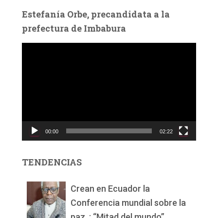
Estefanía Orbe, precandidata a la
prefectura de Imbabura
R
e
p
r
o
d
u
c
00:00
02:22
t
o
r
TENDENCIAS
d
e
v
Crean en Ecuador la
í
Conferencia mundial sobre la
d
paz, : “Mitad del mundo”