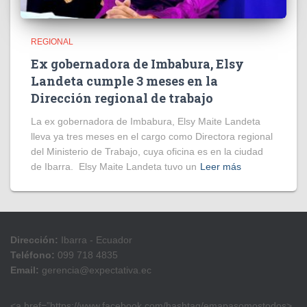
REGIONAL
Ex gobernadora de Imbabura, Elsy
Landeta cumple 3 meses en la
Dirección regional de trabajo
La ex gobernadora de Imbabura, Elsy Maite Landeta
lleva ya tres meses en el cargo como Directora regional
del Ministerio de Trabajo, cuya oficina es en la ciudad
de Ibarra. Elsy Maite Landeta tuvo un
Leer más
Dirección:
Ibarra - Ecuador
Teléfono:
099 718 4835
Email:
gerencia@expectativa.ec
<a href=”https://www.facebook.com/hashtag/emapasomostodos>