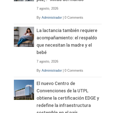
e
o
7 agosto, 2026
By
Administrador
|
0 Comments
La lactancia también requiere
acompañamiento: el respaldo
que necesitan la madre y el
bebé
7 agosto, 2026
By
Administrador
|
0 Comments
El nuevo Centro de
Convenciones de la UTPL
obtiene la certificación EDGE y
redefine la infraestructura
sostenible en el país