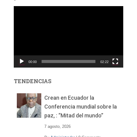
R
e
p
r
o
d
u
c
00:00
02:22
t
o
r
TENDENCIAS
d
e
v
Crean en Ecuador la
í
Conferencia mundial sobre la
d
paz, : “Mitad del mundo”
e
o
7 agosto, 2026