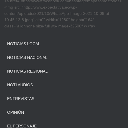
<a href=”https://www.facebook.com/hashtag/emapasomostodos>
<img src=”http://www.expectativa.ec/wp-
content/uploads/2021/10/WhatsApp-Image-2021-10-08-at-
10.45.12-8.jpeg” alt=”” width=”1280″ height=”164″
class=”alignnone size-full wp-image-32500″ /></a>
NOTICIAS LOCAL
NOTICIAS NACIONAL
NOTICIAS REGIONAL
NOTI AUDIOS
ENTREVISTAS
OPINIÓN
EL PERSONAJE