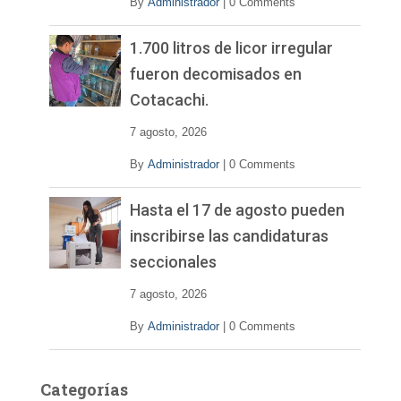
By
Administrador
|
0 Comments
1.700 litros de licor irregular
fueron decomisados en
Cotacachi.
7 agosto, 2026
By
Administrador
|
0 Comments
Hasta el 17 de agosto pueden
inscribirse las candidaturas
seccionales
7 agosto, 2026
By
Administrador
|
0 Comments
Categorías