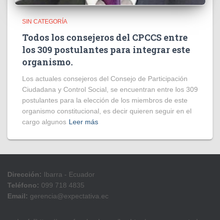
SIN CATEGORÍA
Todos los consejeros del CPCCS entre
los 309 postulantes para integrar este
organismo.
Los actuales consejeros del Consejo de Participación
Ciudadana y Control Social, se encuentran entre los 309
postulantes para la elección de los miembros de este
organismo constitucional, es decir quieren seguir en el
cargo algunos
Leer más
Dirección:
Ibarra - Ecuador
Teléfono:
099 718 4835
Email:
gerencia@expectativa.ec