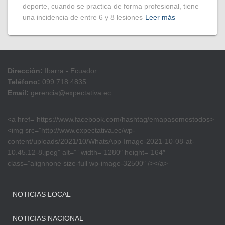
deporte, cuando se practica de forma profesional, tiene
una incidencia de entre 6 y 8 lesiones
Leer más
Dirección:
Ibarra - Ecuador
Teléfono:
099 718 4835
Email:
gerencia@expectativa.ec
<a href=”https://www.facebook.com/hashtag/emapasomostodos>
<img src=”http://www.expectativa.ec/wp-
content/uploads/2021/10/WhatsApp-Image-2021-10-08-at-
10.45.12-8.jpeg” alt=”” width=”1280″ height=”164″
class=”alignnone size-full wp-image-32500″ /></a>
NOTICIAS LOCAL
NOTICIAS NACIONAL