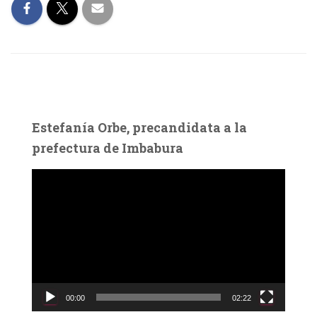
Estefanía Orbe, precandidata a la
prefectura de Imbabura
R
e
p
r
o
d
u
c
00:00
02:22
t
o