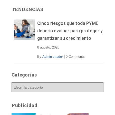
r
TENDENCIAS
d
e
v
Cinco riesgos que toda PYME
í
debería evaluar para proteger y
d
garantizar su crecimiento
e
o
8 agosto, 2026
By
Administrador
|
0 Comments
Categorías
C
a
t
e
Publicidad
g
o