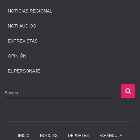
NOTICIAS REGIONAL
NOTI AUDIOS
ENTREVISTAS
OPINIÓN
EL PERSONAJE
B
Buscar …
u
s
c
a
r
:
INICIO
NOTICIAS
DEPORTES
FARÁNDULA