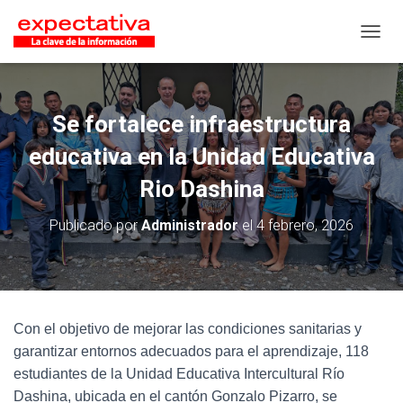
CAMB
Se fortalece infraestructura
educativa en la Unidad Educativa
Rio Dashina
Publicado por
Administrador
el
4 febrero, 2026
Con el objetivo de mejorar las condiciones sanitarias y
garantizar entornos adecuados para el aprendizaje, 118
estudiantes de la Unidad Educativa Intercultural Río
Dashina, ubicada en el cantón Gonzalo Pizarro, se