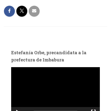
Estefanía Orbe, precandidata a la
prefectura de Imbabura
R
e
p
r
o
d
u
c