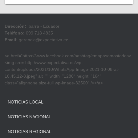
Dirección:
Ibarra - Ecuador
Teléfono:
099 718 4835
Email:
gerencia@expectativa.ec
<a href=”https://www.facebook.com/hashtag/emapasomostodos>
<img src=”http://www.expectativa.ec/wp-
content/uploads/2021/10/WhatsApp-Image-2021-10-08-at-
10.45.12-8.jpeg” alt=”” width=”1280″ height=”164″
class=”alignnone size-full wp-image-32500″ /></a>
NOTICIAS LOCAL
NOTICIAS NACIONAL
NOTICIAS REGIONAL