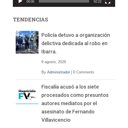
00:00
02:22
t
o
r
TENDENCIAS
d
e
v
Policía detuvo a organización
í
delictiva dedicada al robo en
d
Ibarra.
e
o
9 agosto, 2026
By
Administrador
|
0 Comments
Fiscalía acusó a los siete
procesados como presuntos
autores mediatos por el
asesinato de Fernando
Villavicencio