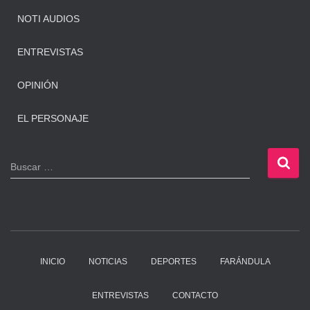
NOTI AUDIOS
ENTREVISTAS
OPINIÓN
EL PERSONAJE
B
Buscar …
u
s
c
a
r
:
INICIO
NOTICIAS
DEPORTES
FARÁNDULA
ENTREVISTAS
CONTACTO