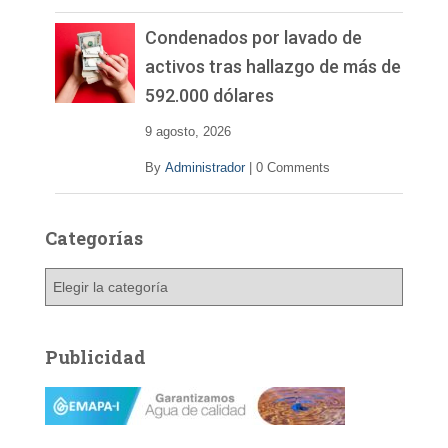
Condenados por lavado de
activos tras hallazgo de más de
592.000 dólares
9 agosto, 2026
By
Administrador
|
0 Comments
Categorías
C
a
t
e
Publicidad
g
o
r
í