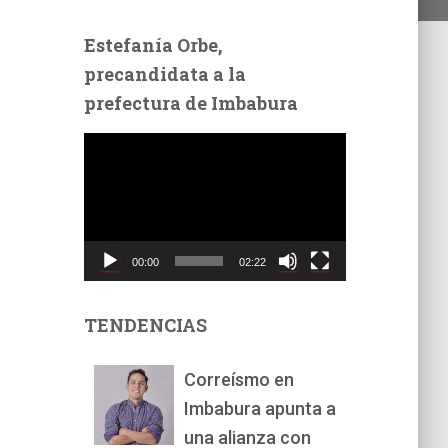
Estefanía Orbe,
precandidata a la
prefectura de Imbabura
R
e
p
r
o
d
00:00
02:22
u
c
t
TENDENCIAS
o
r
Correísmo en
d
Imbabura apunta a
e
v
una alianza con