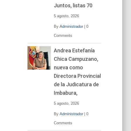
í
Juntos, listas 70
d
e
5 agosto, 2026
o
By
Administrador
|
0
Comments
Andrea Estefanía
Chica Campuzano,
nueva como
Directora Provincial
de la Judicatura de
Imbabura,
5 agosto, 2026
By
Administrador
|
0
Comments