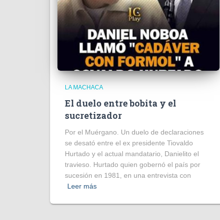
LA MACHACA
El duelo entre bobita y el
sucretizador
Por el Muérgano. Un duelo de declaraciones
se desató entre el ex presidente Tiovaldo
Hurtado y el actual mandatario, Danielito el
travieso. Hurtado quien gobernó el país por
sucesión en 1981, en una entrevista con
Leer más