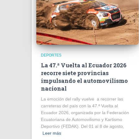
DEPORTES
La 47.ª Vuelta al Ecuador 2026
recorre siete provincias
impulsando el automovilismo
nacional
La emoción del rally vuelve a recorrer las
carreteras del país con la 47.ª Vuelta al
Ecuador 2026, organizada por la Federación
Ecuatoriana de Automovilismo y Kartismo
Deportivo (FEDAK). Del 01 al 8 de agosto,
Leer más