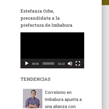
Estefanía Orbe,
precandidata a la
prefectura de Imbabura
R
e
p
r
o
d
00:00
02:22
u
c
t
TENDENCIAS
o
r
Correísmo en
d
Imbabura apunta a
e
v
una alianza con