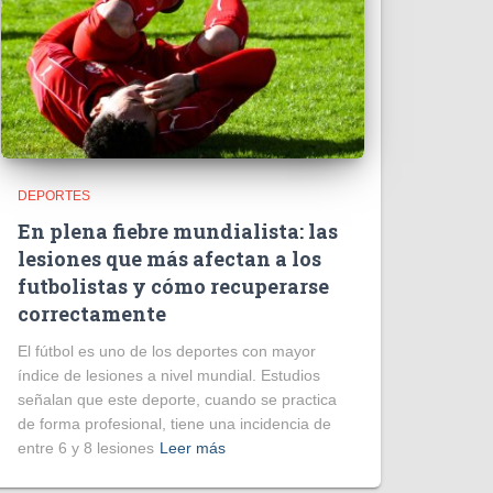
DEPORTES
En plena fiebre mundialista: las
lesiones que más afectan a los
futbolistas y cómo recuperarse
correctamente
El fútbol es uno de los deportes con mayor
índice de lesiones a nivel mundial. Estudios
señalan que este deporte, cuando se practica
de forma profesional, tiene una incidencia de
entre 6 y 8 lesiones
Leer más