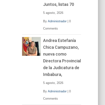
í
Juntos, listas 70
d
e
5 agosto, 2026
o
By
Administrador
|
0
Comments
Andrea Estefanía
Chica Campuzano,
nueva como
Directora Provincial
de la Judicatura de
Imbabura,
5 agosto, 2026
By
Administrador
|
0
Comments